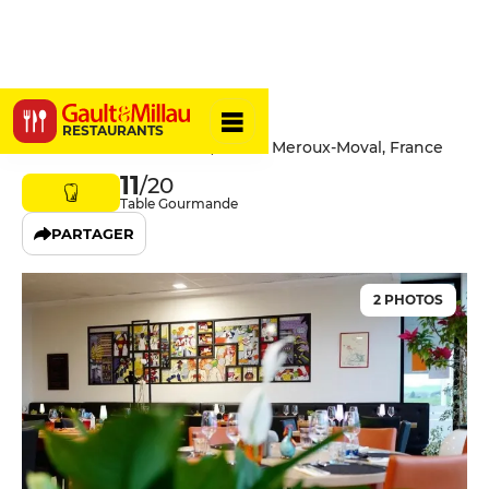
Cook O Vin
RESTAURANTS
1 Avenue de la Gare TGV, 90400 Meroux-Moval, France
11
/20
Table Gourmande
PARTAGER
2 PHOTOS