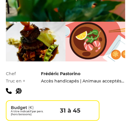
Infos pratiques
Chef
Frédéric Pastorino
Truc en +
Accès handicapés | Animaux acceptés | Menu enfants | Parking privé
Budget
(€)
31 à 45
A titre indicatif par pers.
(hors boissons)