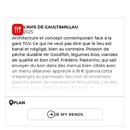
L'AVIS DE GAULT&MILLAU
2025
Architecture et concept contemporain face à la
gare TGV. Ce qui ne veut pas dire que le lieu est
banal et négligé, bien au contraire. Poisson de
pêche durable Mr Goodfish, légumes bios, viandes
de qualité et bon chef, Frédéric Pastorino, qui sait
envoyer du bon dans des menus bien ciblés avec
un menu déjeuner apprécié à 18 € (panna cotta
d'asperges au parmesan, lieu noir et encornets
plancha gratin de macaroni et fenouil bio...) et des
formules plus ambitieuses à 34 et 44 €.
PLAN
© OpenMapTiles © OpenStreetMap
JE M'Y RENDS