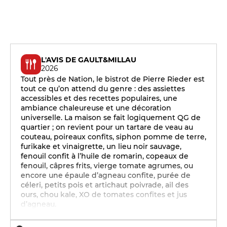
L'AVIS DE GAULT&MILLAU
2026
Tout près de Nation, le bistrot de Pierre Rieder est
tout ce qu’on attend du genre : des assiettes
accessibles et des recettes populaires, une
ambiance chaleureuse et une décoration
universelle. La maison se fait logiquement QG de
quartier ; on revient pour un tartare de veau au
couteau, poireaux confits, siphon pomme de terre,
furikake et vinaigrette, un lieu noir sauvage,
fenouil confit à l’huile de romarin, copeaux de
fenouil, câpres frits, vierge tomate agrumes, ou
encore une épaule d’agneau confite, purée de
céleri, petits pois et artichaut poivrade, ail des
ours, chou kale, XO de tomates confites et jus
d’agneau.