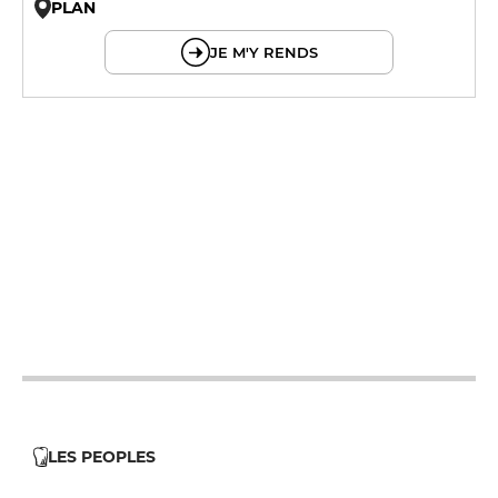
PLAN
© OpenMapTiles © OpenStreetMap
JE M'Y RENDS
19h - 23h30
12h - 14h
19h - 23h30
12h - 14h
19h - 23h30
12h - 14h
19h - 23h30
12h - 14h
19h - 23h30
LES PEOPLES