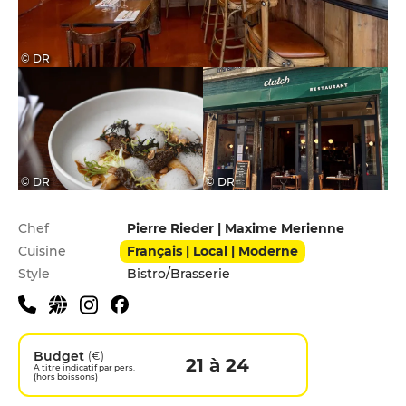
© DR
© DR
© DR
Infos pratiques
Chef
Pierre Rieder | Maxime Merienne
Cuisine
Français | Local | Moderne
Style
Bistro/Brasserie
Budget
(€)
21 à 24
A titre indicatif par pers.
(hors boissons)