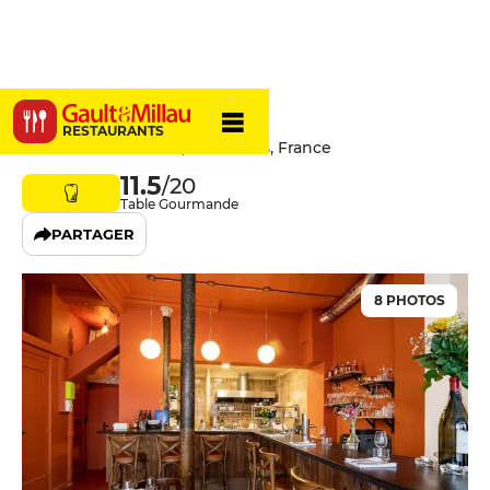
Clutch
RESTAURANTS
62 Rue de Montreuil, 75011 Paris, France
11.5
/20
Table Gourmande
PARTAGER
8 PHOTOS