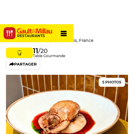
Chonbou
RESTAURANTS
5 Rue Jules Lefebvre, 75009 Paris, France
11
/20
Table Gourmande
PARTAGER
5 PHOTOS