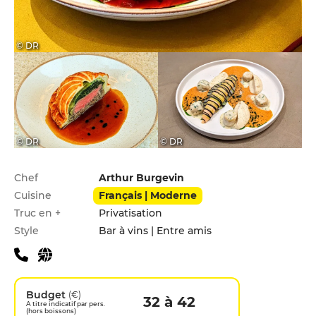
© DR
© DR
© DR
Infos pratiques
Chef
Arthur Burgevin
Cuisine
Français | Moderne
Truc en +
Privatisation
Style
Bar à vins | Entre amis
Budget
(€)
32 à 42
A titre indicatif par pers.
(hors boissons)