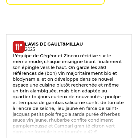
L'AVIS DE GAULT&MILLAU
2025
L'équipe de Gégéor et Zincou récidive sur le
même mode, chaque enseigne tirant finalement
son épingle vers le haut. On garde les 350
références de (bon) vin majoritairement bio et
biodynamie, et on développe dans ce nouvel
espace une cuisine plutôt recherchée et même
un brin alambiquée, mais bien adaptée au
quartier toujours curieux de nouveautés : poulpe
et tempura de gambas salicorne confit de tomate
à l'encre de seiche, lieu jaune en farce de saint-
jacques petits pois fregola sarda purée d'herbes
sauce vin jaune, rhubarbe confite condiment
pamplemousse et Campari granité citron vert
dans une formule bien tournée à 42 €.