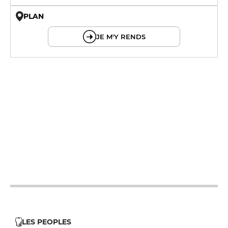
PLAN
© OpenMapTiles © OpenStreetMap
JE M'Y RENDS
12h - 14h
12h - 14h
12h - 14h
12h - 14h
12h - 14h
12h - 14h
LES PEOPLES