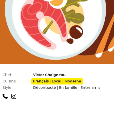
Infos pratiques
Chef
Victor Chaigneau
Cuisine
Français | Local | Moderne
Style
Décontracté | En famille | Entre amis