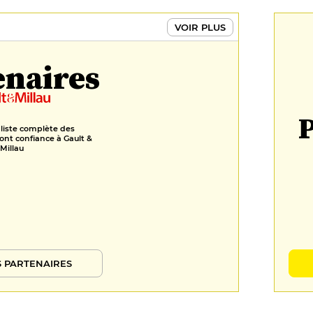
Crème chocolat, émulsion
VOIR PLUS
pralinée et noisettes
caramélisées
enaires
6 €
FORMULES
Formule déjeuner
P
 liste complète des
20 €
ont confiance à Gault &
Millau
Menu déjeuner
22 €
 PARTENAIRES