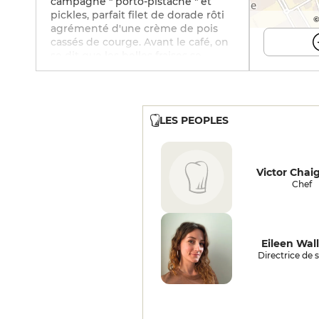
campagne " porto-pistache " et
pickles, parfait filet de dorade rôti
©
agrémenté d'une crème de pois
cassés de courge. Avant le café, on
se dit que les belles fraises se
marient fort bien au tapioca à la
fleur d'oranger. En salle, Eileen
Wallet apporte toute son énergie
et bonne humeur. Carte des vins
LES PEOPLES
ultra-courte qui manque par
ailleurs d'informations (ex, le
millésime).
Victor Chai
Chef
Eileen Wal
Directrice de s