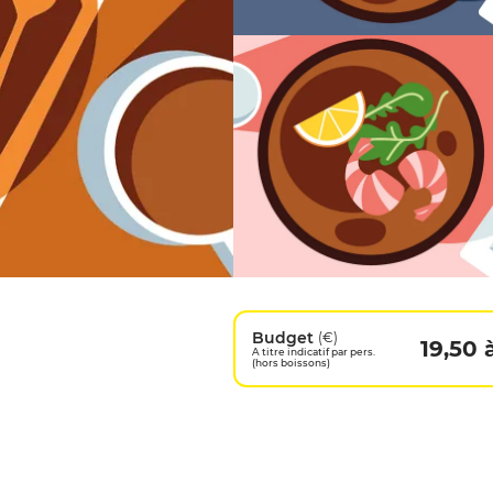
Budget
(€)
19,50 
A titre indicatif par pers.
(hors boissons)