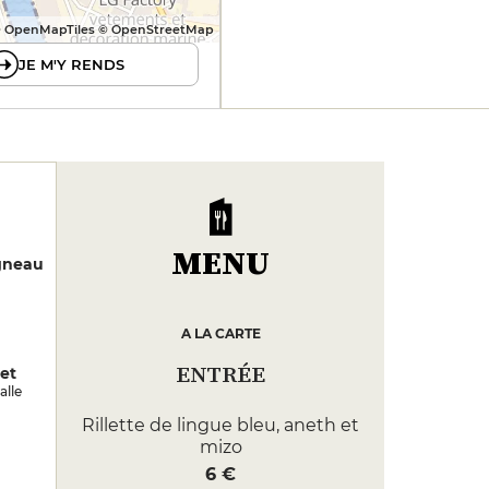
 OpenMapTiles © OpenStreetMap
JE M'Y RENDS
MENU
gneau
A LA CARTE
ENTRÉE
let
alle
Rillette de lingue bleu, aneth et
mizo
6 €