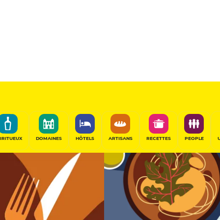
11.5
/20
Table Gourmande
PARTAGER
IRITUEUX
DOMAINES
HÔTELS
ARTISANS
RECETTES
PEOPLE