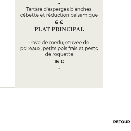
Tartare d'asperges blanches,
cébette et réduction balsamique
6 €
PLAT PRINCIPAL
Pavé de merlu, étuvée de
poireaux, petits pois frais et pesto
de roquette
16 €
Haut de cuisse rôtie, sauce
forestière et purée de pomme de
terre
16 €
DESSERT
Soupe de fraises, fromage blanc
et granola
RETOUR
6 €