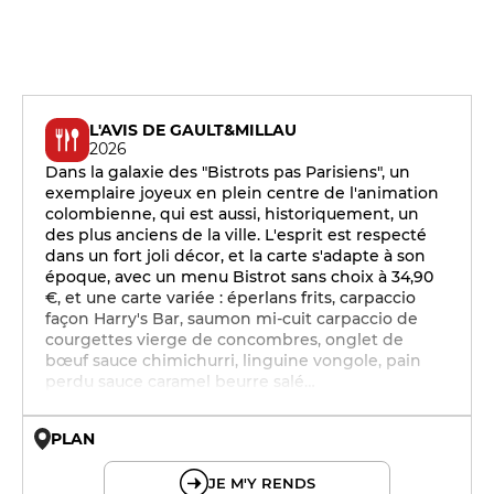
L'AVIS DE GAULT&MILLAU
2026
Dans la galaxie des "Bistrots pas Parisiens", un
exemplaire joyeux en plein centre de l'animation
colombienne, qui est aussi, historiquement, un
des plus anciens de la ville. L'esprit est respecté
dans un fort joli décor, et la carte s'adapte à son
époque, avec un menu Bistrot sans choix à 34,90
€, et une carte variée : éperlans frits, carpaccio
façon Harry's Bar, saumon mi-cuit carpaccio de
courgettes vierge de concombres, onglet de
bœuf sauce chimichurri, linguine vongole, pain
perdu sauce caramel beurre salé…
PLAN
© OpenMapTiles © OpenStreetMap
JE M'Y RENDS