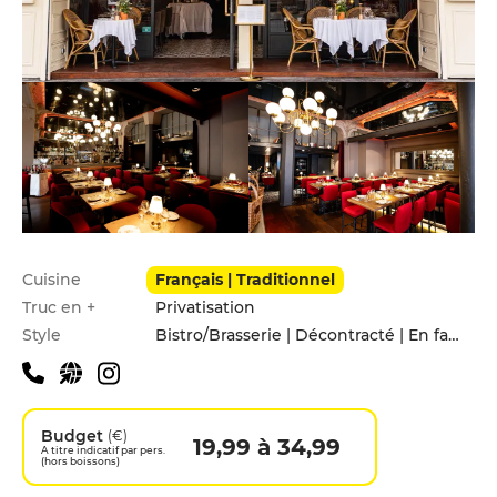
Infos pratiques
Cuisine
Français | Traditionnel
Truc en +
Privatisation
Style
Bistro/Brasserie | Décontracté | En famille | Entre amis
Budget
(€)
19,99 à 34,99
A titre indicatif par pers.
(hors boissons)