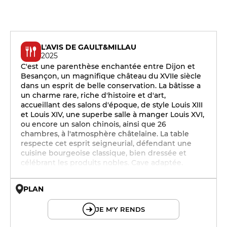
L'AVIS DE GAULT&MILLAU
2025
C'est une parenthèse enchantée entre Dijon et
Besançon, un magnifique château du XVIIe siècle
dans un esprit de belle conservation. La bâtisse a
un charme rare, riche d'histoire et d'art,
accueillant des salons d'époque, de style Louis XIII
et Louis XIV, une superbe salle à manger Louis XVI,
ou encore un salon chinois, ainsi que 26
chambres, à l'atmosphère châtelaine. La table
respecte cet esprit seigneurial, défendant une
cuisine bourgeoise classique, bien dressée et
célébrant les produits nobles. Cave adaptée.
PLAN
© OpenMapTiles © OpenStreetMap
JE M'Y RENDS