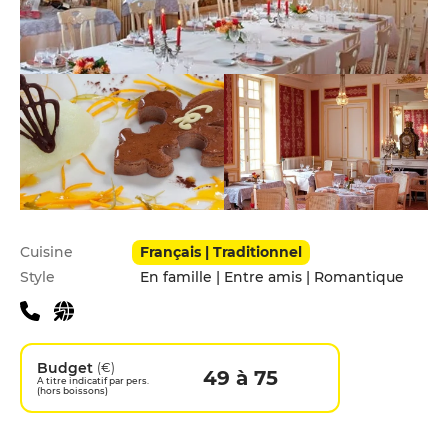
Infos pratiques
Cuisine
Français | Traditionnel
Style
En famille | Entre amis | Romantique
Budget
(€)
49 à 75
A titre indicatif par pers.
(hors boissons)