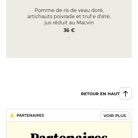
Pomme de ris de veau doré,
artichauts poivrade et truf e d'été,
jus réduit au Macvin
36 €
Sandre de Saône, jus de
Pochouse et rouille au safran du
Beaujolais
28 €
DESSERT
Agrumes en déclinaisons
13 €
RETOUR EN HAUT
100% chocolat
15 €
VOIR PLUS
PARTENAIRES
FORMULES
Partenaires
Menu du terroir