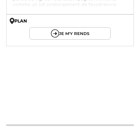
comme un joli prolongement de l'expérience.
PLAN
© OpenMapTiles © OpenStreetMap
JE M'Y RENDS
12h - 14h
19h - 23h30
12h - 14h
19h - 23h30
12h - 14h
19h - 23h30
12h - 14h
19h - 23h30
12h - 14h
19h - 23h30
12h - 14h
19h - 23h30