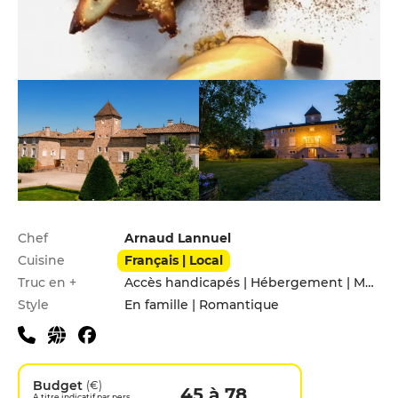
Infos pratiques
Chef
Arnaud Lannuel
Cuisine
Français | Local
Truc en +
Accès handicapés | Hébergement | Menu enfants | Parking privé
Style
En famille | Romantique
Budget
(€)
45 à 78
A titre indicatif par pers.