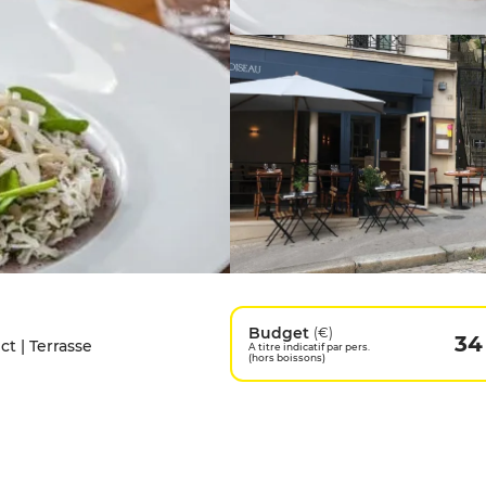
Budget
(€)
34
t | Terrasse
A titre indicatif par pers.
(hors boissons)