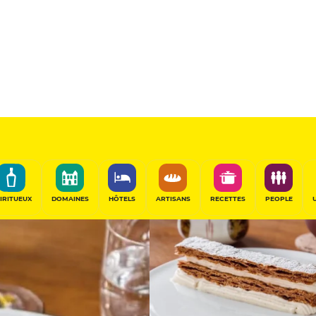
12.5
/20
Table Gourmande
PARTAGER
IRITUEUX
DOMAINES
HÔTELS
ARTISANS
RECETTES
PEOPLE