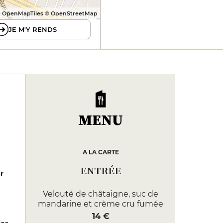
 OpenMapTiles © OpenStreetMap
JE M'Y RENDS
MENU
A LA CARTE
ENTRÉE
er
Velouté de châtaigne, suc de
mandarine et crème cru fumée
14 €