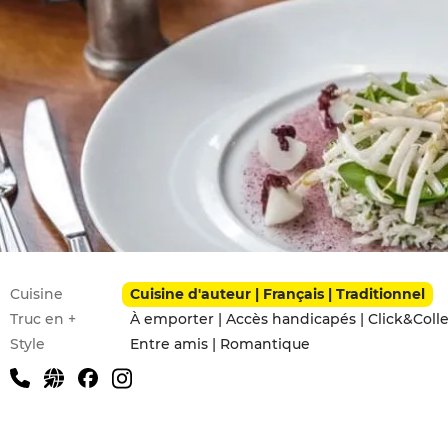
Infos pratiques
Cuisine
Cuisine d'auteur | Français | Traditionnel
Truc en +
À emporter | Accès handicapés | Click&Collec
Style
Entre amis | Romantique