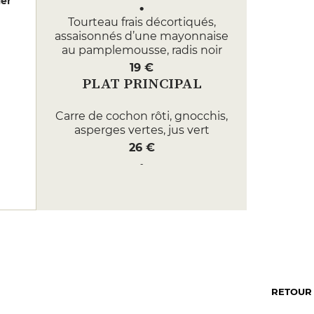
er
Tourteau frais décortiqués,
assaisonnés d’une mayonnaise
au pamplemousse, radis noir
19 €
PLAT PRINCIPAL
Carre de cochon rôti, gnocchis,
asperges vertes, jus vert
26 €
Bar de ligne confit aux algues
fraîches du Croisic, Héliantis et
épinards au citron
35 €
DESSERT
Tartelette à la citronnelle et
citron confit, panacotta à la
RETOUR
vanille