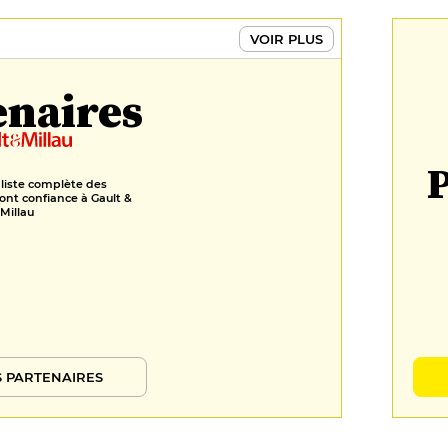
11 €
VOIR PLUS
Savarin verveine, mélisse et
citron jaune, chantilly aux
enaires
chocolat blanc et ananas pain de
sucre
11 €
FORMULES
P
 liste complète des
ont confiance à Gault &
Menu
Millau
34 €
 PARTENAIRES