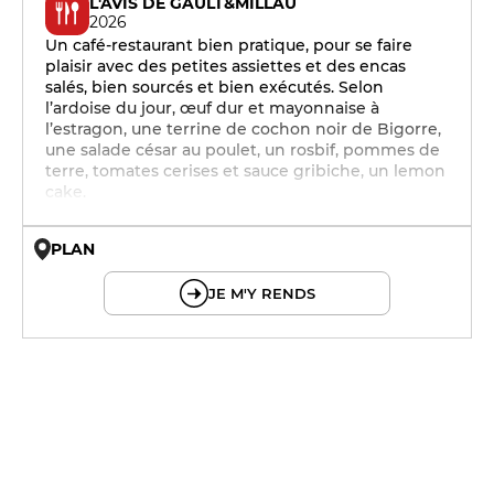
L'AVIS DE GAULT&MILLAU
2026
Un café-restaurant bien pratique, pour se faire
plaisir avec des petites assiettes et des encas
salés, bien sourcés et bien exécutés. Selon
l’ardoise du jour, œuf dur et mayonnaise à
l’estragon, une terrine de cochon noir de Bigorre,
une salade césar au poulet, un rosbif, pommes de
terre, tomates cerises et sauce gribiche, un lemon
cake.
PLAN
© OpenMapTiles © OpenStreetMap
JE M'Y RENDS
9h30 - 17h
9h30 - 17h
9h30 - 17h
9h30 - 23h