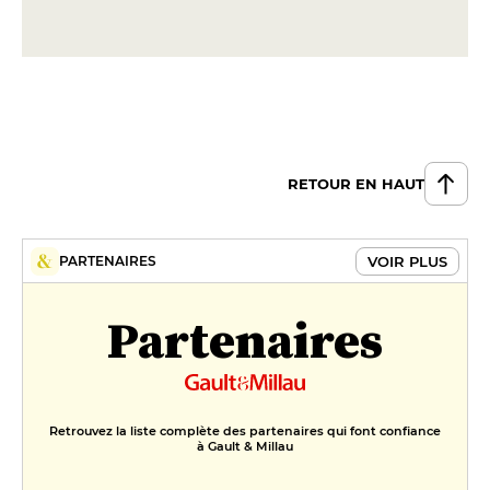
Saucisse, crème de
champignons, purée de pomme
de terre au beurre salé, salade de
roquette et pickles d’oignons
rouge
16 €
DESSERT
RETOUR EN HAUT
Crumble aux fruits de saison et
flocons de sarrasin
7 €
VOIR PLUS
PARTENAIRES
Partenaires
Retrouvez la liste complète des partenaires qui font confiance
à Gault & Millau