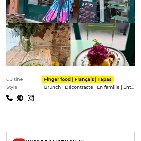
Infos pratiques
Cuisine
Finger food | Français | Tapas
Style
Brunch | Décontracté | En famille | Entre amis