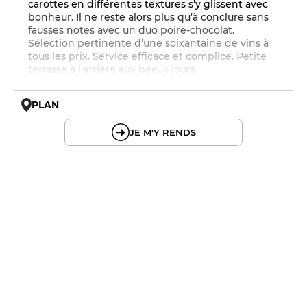
carottes en différentes textures s’y glissent avec
bonheur. Il ne reste alors plus qu’à conclure sans
fausses notes avec un duo poire-chocolat.
Sélection pertinente d’une soixantaine de vins à
tous les prix. Service efficace et complice. Petite
terrasse à l’arrière aux beaux jours.
PLAN
© OpenMapTiles © OpenStreetMap
JE M'Y RENDS
17h - 0h
12h15 - 0h
12h15 - 0h
12h15 - 2h
17h - 2h