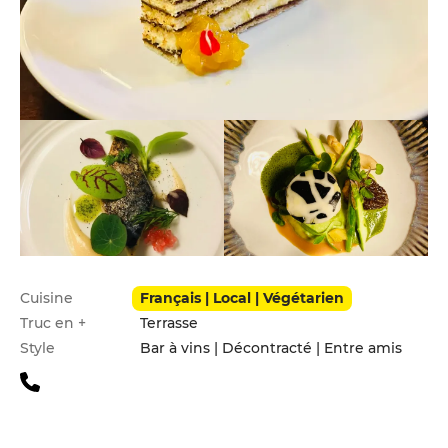
Infos pratiques
Cuisine
Français | Local | Végétarien
Truc en +
Terrasse
Style
Bar à vins | Décontracté | Entre amis