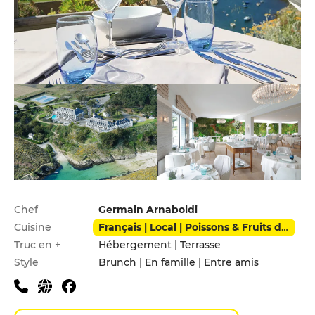
Infos pratiques
Chef
Germain Arnaboldi
Cuisine
Français | Local | Poissons & Fruits de mer
Truc en +
Hébergement | Terrasse
Style
Brunch | En famille | Entre amis