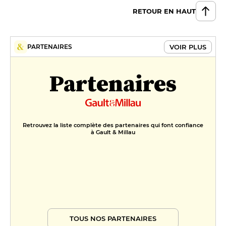
RETOUR EN HAUT
Tartelette pomme Granny Smith
au Sarrasin
15 €
VOIR PLUS
PARTENAIRES
Chou chocolat au praliné
Partenaires
amandes et noisettes
15 €
FORMULES
Formule du marché
Retrouvez la liste complète des partenaires qui font confiance
34 €
à Gault & Millau
Menu du marché
42 €
TOUS NOS PARTENAIRES