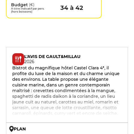
Budget
(€)
34 à 42
A titre indicatif par pers.
(hors boissons)
L'AVIS DE GAULT&MILLAU
2026
Bistrot du magnifique hôtel Castel Clara 4*, il
profite du luxe de la maison et du charme unique
des environs. La table propose une élégante
cuisine marine, dans un genre contemporain
maîtrisé : crevettes condimentées à la mangue,
spaghetti de radis daïkon à la coriandre, un lieu
jaune cuit au naturel, carottes au miel, romarin et
sarrasin, une queue de lotte croustillante, risotto
carnaroli, épinards, curry vert et encre de seiche.
PLAN
© OpenMapTiles © OpenStreetMap