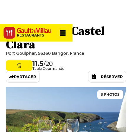
Café Clara - Castel
RESTAURANTS
Clara
Port Goulphar, 56360 Bangor, France
11.5
/20
Table Gourmande
PARTAGER
RÉSERVER
3 PHOTOS