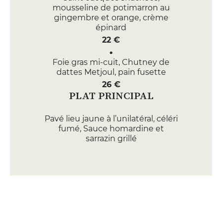
mousseline de potimarron au
gingembre et orange, crème
épinard
22 €
Foie gras mi-cuit, Chutney de
dattes Metjoul, pain fusette
26 €
PLAT PRINCIPAL
Pavé lieu jaune à l’unilatéral, céléri
fumé, Sauce homardine et
sarrazin grillé
29 €
Filet de boeuf rôti, crème de
pommes de terre à la truffe,
champignons sautés et son jus
32 €
DESSERT