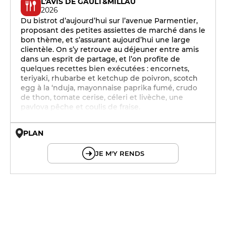
L'AVIS DE GAULT&MILLAU
2026
Du bistrot d’aujourd’hui sur l’avenue Parmentier,
proposant des petites assiettes de marché dans le
bon thème, et s’assurant aujourd’hui une large
clientèle. On s’y retrouve au déjeuner entre amis
dans un esprit de partage, et l’on profite de
quelques recettes bien exécutées : encornets,
teriyaki, rhubarbe et ketchup de poivron, scotch
egg à la ‘nduja, mayonnaise paprika fumé, crudo
de thon, tomate cerise, céleri et livèche, une
pavlova pêche et coulis de fraise.
PLAN
© OpenMapTiles © OpenStreetMap
JE M'Y RENDS
12h - 14h
12h - 14h
12h - 14h