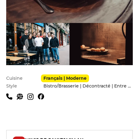
Infos pratiques
Cuisine
Français | Moderne
Style
Bistro/Brasserie | Décontracté | Entre amis