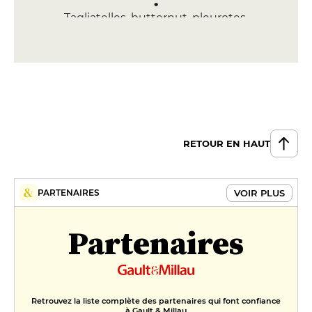
Tagliatelles, butternut, pleurotes,
sauge et noix
15 €
DESSERT
Marquise chocolat, chantilly,
coriandre, crumble pistache
8 €
RETOUR EN HAUT
Churros, purée de coings
8 €
VOIR PLUS
PARTENAIRES
Partenaires
Retrouvez la liste complète des partenaires qui font confiance
à Gault & Millau