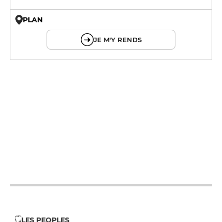
PLAN
© OpenMapTiles © OpenStreetMap
JE M'Y RENDS
19h - 21h30
19h - 21h30
19h - 21h30
19h - 21h30
19h - 21h30
LES PEOPLES