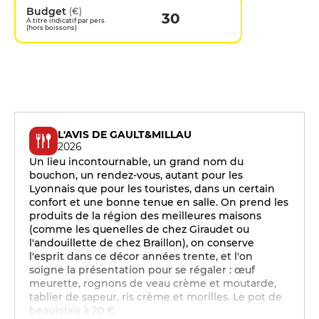
Budget
(€)
30
A titre indicatif par pers.
(hors boissons)
L'AVIS DE GAULT&MILLAU
2026
Un lieu incontournable, un grand nom du
bouchon, un rendez-vous, autant pour les
Lyonnais que pour les touristes, dans un certain
confort et une bonne tenue en salle. On prend les
produits de la région des meilleures maisons
(comme les quenelles de chez Giraudet ou
l'andouillette de chez Braillon), on conserve
l'esprit dans ce décor années trente, et l'on
soigne la présentation pour se régaler : œuf
meurette, rognons de veau crème et moutarde,
tablier de sapeur, ris crème et morilles. Le pot de
beaujolais à 20 €.