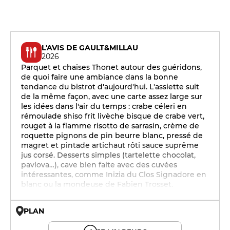
L'AVIS DE GAULT&MILLAU
2026
Parquet et chaises Thonet autour des guéridons,
de quoi faire une ambiance dans la bonne
tendance du bistrot d'aujourd'hui. L'assiette suit
de la même façon, avec une carte assez large sur
les idées dans l'air du temps : crabe céleri en
rémoulade shiso frit livèche bisque de crabe vert,
rouget à la flamme risotto de sarrasin, crème de
roquette pignons de pin beurre blanc, pressé de
magret et pintade artichaut rôti sauce suprême
jus corsé. Desserts simples (tartelette chocolat,
pavlova…), cave bien faite avec des cuvées
intéressantes, comme Inizia du Clos Signadore en
blanc ou la mondeuse de Fabien Trosset.
PLAN
© OpenMapTiles © OpenStreetMap