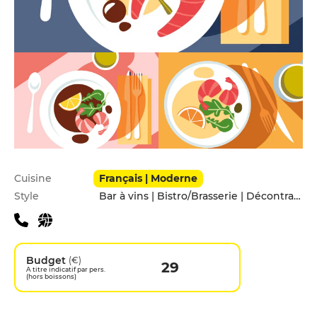
Infos pratiques
Cuisine
Français | Moderne
Style
Bar à vins | Bistro/Brasserie | Décontracté | En famille | Entre amis
Budget
(€)
29
A titre indicatif par pers.
(hors boissons)