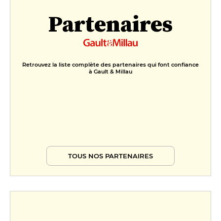
Mousse au chocolat noir caramel,
Partenaires
maïs soufflé caramélisé, crumble
choco
10 €
FORMULES
Retrouvez la liste complète des partenaires qui font confiance
Formule
à Gault & Millau
29 €
TOUS NOS PARTENAIRES