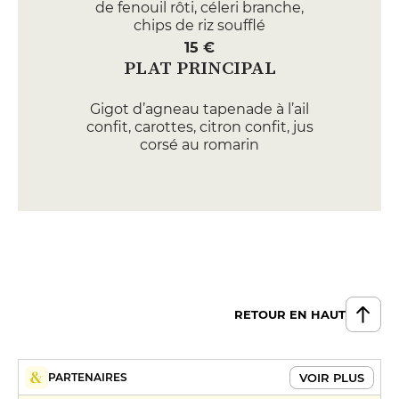
de fenouil rôti, céleri branche,
chips de riz soufflé
15 €
PLAT PRINCIPAL
Gigot d’agneau tapenade à l’ail
confit, carottes, citron confit, jus
corsé au romarin
27 €
Dorade grise snackée artichaut
en purée et en barigoule, beurre
blanc à l’aneth et estragon
28 €
DESSERT
RETOUR EN HAUT
Riz au lait crème légère à
l’estragon, fraises, riz soufflé
13 €
VOIR PLUS
PARTENAIRES