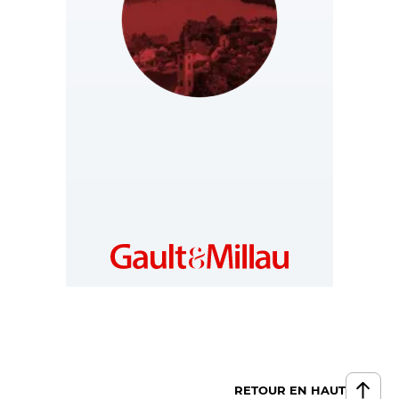
SERBIA
https://rs.gaultmillau.com
RETOUR EN HAUT