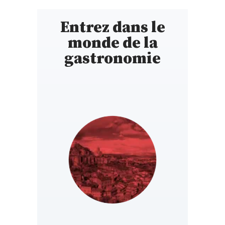
Entrez dans le
monde de la
gastronomie
GEORGIA
https://ge.gaultmillau.com