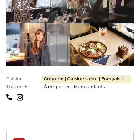
Infos pratiques
Cuisine
Crèperie | Cuisine saine | Français | Local | Végétarien
Truc en +
À emporter | Menu enfants