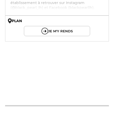
établissement à retrouver sur Instagram
(@black_pearl_lh) et Facebook (blackpearllh).
PLAN
© OpenMapTiles © OpenStreetMap
JE M'Y RENDS
12h - 22h
12h - 22h
12h - 22h
12h - 22h
12h - 22h