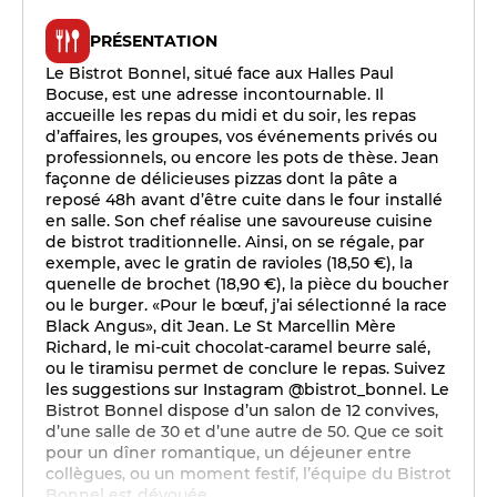
PRÉSENTATION
Le Bistrot Bonnel, situé face aux Halles Paul
Bocuse, est une adresse incontournable. Il
accueille les repas du midi et du soir, les repas
d’affaires, les groupes, vos événements privés ou
professionnels, ou encore les pots de thèse. Jean
façonne de délicieuses pizzas dont la pâte a
reposé 48h avant d’être cuite dans le four installé
en salle. Son chef réalise une savoureuse cuisine
de bistrot traditionnelle. Ainsi, on se régale, par
exemple, avec le gratin de ravioles (18,50 €), la
quenelle de brochet (18,90 €), la pièce du boucher
ou le burger. «Pour le bœuf, j’ai sélectionné la race
Black Angus», dit Jean. Le St Marcellin Mère
Richard, le mi-cuit chocolat-caramel beurre salé,
ou le tiramisu permet de conclure le repas. Suivez
les suggestions sur Instagram @bistrot_bonnel. Le
Bistrot Bonnel dispose d’un salon de 12 convives,
d’une salle de 30 et d’une autre de 50. Que ce soit
pour un dîner romantique, un déjeuner entre
collègues, ou un moment festif, l’équipe du Bistrot
Bonnel est dévouée.