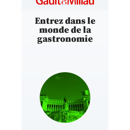
Entrez dans le
monde de la
gastronomie
ITALY
https://www.gaultmillau.it