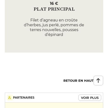
16 €
PLAT PRINCIPAL
Filet d’agneau en croûte
d’herbes, jus perlé, pommes de
terres nouvelles, pousses
d’épinard
26 €
Truite grillée, coulis de petits pois,
risotto citrus
25 €
DESSERT
Omelette norvégienne, fraise,
RETOUR EN HAUT
cassis, abricot
13 €
VOIR PLUS
PARTENAIRES
Barre cacao, caramel fleur de sel,
sauce chocola