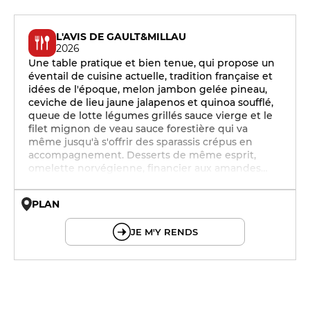
L'AVIS DE GAULT&MILLAU
2026
Une table pratique et bien tenue, qui propose un
éventail de cuisine actuelle, tradition française et
idées de l'époque, melon jambon gelée pineau,
ceviche de lieu jaune jalapenos et quinoa soufflé,
queue de lotte légumes grillés sauce vierge et le
filet mignon de veau sauce forestière qui va
même jusqu'à s'offrir des sparassis crépus en
accompagnement. Desserts de même esprit,
omelette norvégienne, financier aux amandes…
PLAN
© OpenMapTiles © OpenStreetMap
JE M'Y RENDS
12h - 14h
19h - 23h30
12h - 14h
19h - 23h30