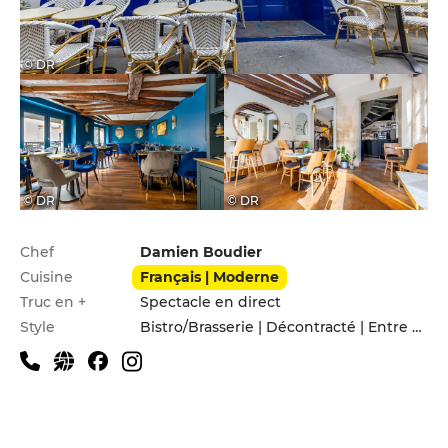
© DR
© DR
© DR
Infos pratiques
Chef
Damien Boudier
Cuisine
Français | Moderne
Truc en +
Spectacle en direct
Style
Bistro/Brasserie | Décontracté | Entre amis