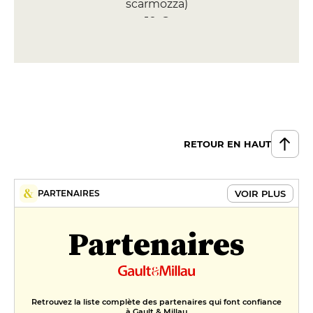
scarmozza)
10 €
Balls Veggie (poireaux coriandre
quinoa cumin)
10 €
Balls Spicy (boeuf épices tandoori
piment fort)
RETOUR EN HAUT
10 €
DESSERT
VOIR PLUS
PARTENAIRES
Tarte au chocolat chantilly
maison
6 €
Partenaires
Poire pochée miel, noix de pecan
6 €
Retrouvez la liste complète des partenaires qui font confiance
à Gault & Millau