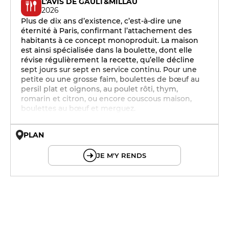
L'AVIS DE GAULT&MILLAU
2026
Plus de dix ans d’existence, c’est-à-dire une
éternité à Paris, confirmant l’attachement des
habitants à ce concept monoproduit. La maison
est ainsi spécialisée dans la boulette, dont elle
révise régulièrement la recette, qu’elle décline
sept jours sur sept en service continu. Pour une
petite ou une grosse faim, boulettes de bœuf au
persil plat et oignons, au poulet rôti, thym,
romarin et citron, ou encore couscous maison,
boulettes au bœuf et merguez.
PLAN
© OpenMapTiles © OpenStreetMap
JE M'Y RENDS
12h - 14h
19h - 23h30
12h - 14h
19h - 23h30