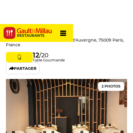
Aux 2 K
RESTAURANTS
5 Rue Louise-Émilie de La Tour d'Auvergne, 75009 Paris,
France
12
/20
Table Gourmande
PARTAGER
2 PHOTOS