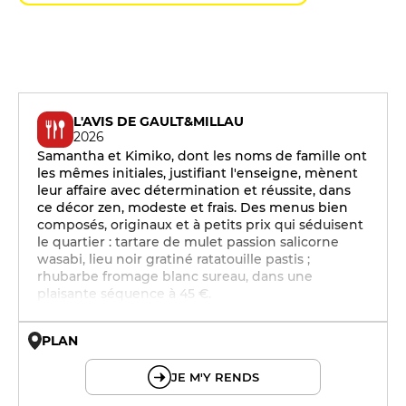
L'AVIS DE GAULT&MILLAU
2026
Samantha et Kimiko, dont les noms de famille ont
les mêmes initiales, justifiant l'enseigne, mènent
leur affaire avec détermination et réussite, dans
ce décor zen, modeste et frais. Des menus bien
composés, originaux et à petits prix qui séduisent
le quartier : tartare de mulet passion salicorne
wasabi, lieu noir gratiné ratatouille pastis ;
rhubarbe fromage blanc sureau, dans une
plaisante séquence à 45 €.
PLAN
© OpenMapTiles © OpenStreetMap
JE M'Y RENDS