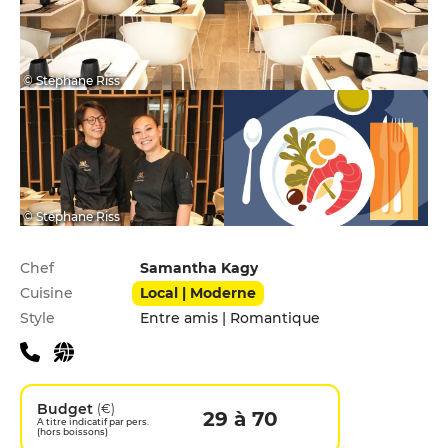
© Stéphane Riss
© Stéphane Riss
Infos pratiques
Chef
Samantha Kagy
Cuisine
Local | Moderne
Style
Entre amis | Romantique
Budget
(€)
29 à 70
A titre indicatif par pers.
(hors boissons)