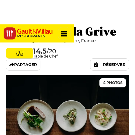
Auberge de la Grive
RESTAURANTS
5 Rue du Logis, 02300 Trosly-Loire, France
14.5
/20
Table de Chef
PARTAGER
RÉSERVER
4 PHOTOS