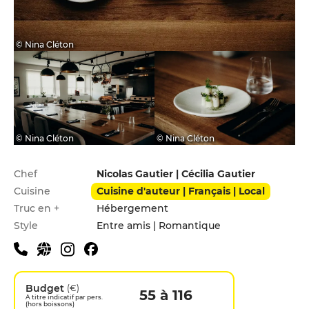
© Nina Cléton
© Nina Cléton
© Nina Cléton
Infos pratiques
Chef
Nicolas Gautier | Cécilia Gautier
Cuisine
Cuisine d'auteur | Français | Local
Truc en +
Hébergement
Style
Entre amis | Romantique
Budget
(€)
55 à 116
A titre indicatif par pers.
(hors boissons)