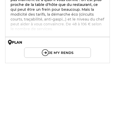
proche de la table d'hôte que du restaurant, ce
qui peut être un frein pour beaucoup. Mais la
modicité des tarifs, la démarche éco (circuits
courts, traçabilité, anti-gaspi…) et le niveau du chef
peut aider à vous convaincre. De 48 à 106 € selon
le nombre de services.
PLAN
© OpenMapTiles © OpenStreetMap
JE M'Y RENDS
12h - 14h
20h - 20h30
12h - 14h
20h - 20h30
12h - 14h
20h - 20h30
12h - 14h
20h - 20h30