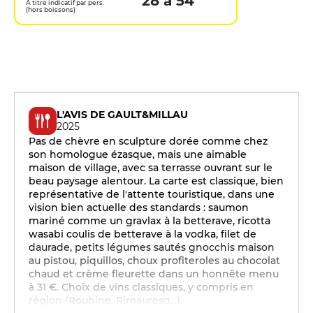
28 à 54
A titre indicatif par pers.
(hors boissons)
L'AVIS DE GAULT&MILLAU
2025
Pas de chèvre en sculpture dorée comme chez
son homologue ézasque, mais une aimable
maison de village, avec sa terrasse ouvrant sur le
beau paysage alentour. La carte est classique, bien
représentative de l'attente touristique, dans une
vision bien actuelle des standards : saumon
mariné comme un gravlax à la betterave, ricotta
wasabi coulis de betterave à la vodka, filet de
daurade, petits légumes sautés gnocchis maison
au pistou, piquillos, choux profiteroles au chocolat
chaud et crème fleurette dans un honnête menu
à 31 €. Choix de vins classiques, y compris en
région (Roubine, Rimauresq...).