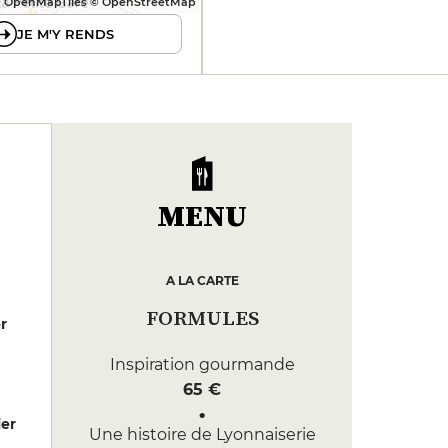
 OpenMapTiles © OpenStreetMap
JE M'Y RENDS
MENU
A LA CARTE
FORMULES
er
Inspiration gourmande
65 €
er
Une histoire de Lyonnaiserie