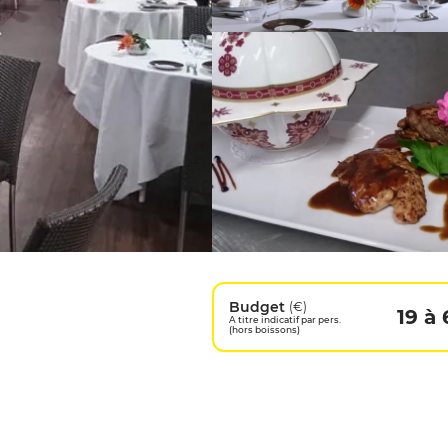
Budget
(€)
19 à 
A titre indicatif par pers.
(hors boissons)