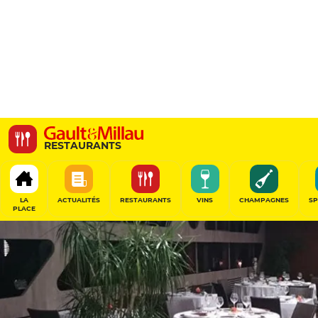
Restaurant du Pont de 
RESTAURANTS
Route du Pont, 69330 Jons, France
LA
ACTUALITÉS
RESTAURANTS
VINS
CHAMPAGNES
SP
PLACE