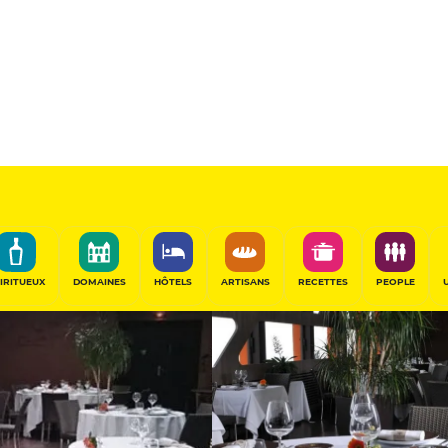
Jons
11
/20
Table Gourmande
PARTAGER
IRITUEUX
DOMAINES
HÔTELS
ARTISANS
RECETTES
PEOPLE