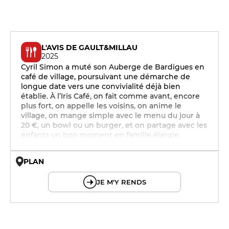
L'AVIS DE GAULT&MILLAU
2025
Cyril Simon a muté son Auberge de Bardigues en
café de village, poursuivant une démarche de
longue date vers une convivialité déjà bien
établie. À l’Iris Café, on fait comme avant, encore
plus fort, on appelle les voisins, on anime le
village, on mange simple avec le menu du jour à
20 €, un bowl ou un burger, et on partage avec les
enfants un bon moment en famille élargie.
PLAN
© OpenMapTiles © OpenStreetMap
JE M'Y RENDS