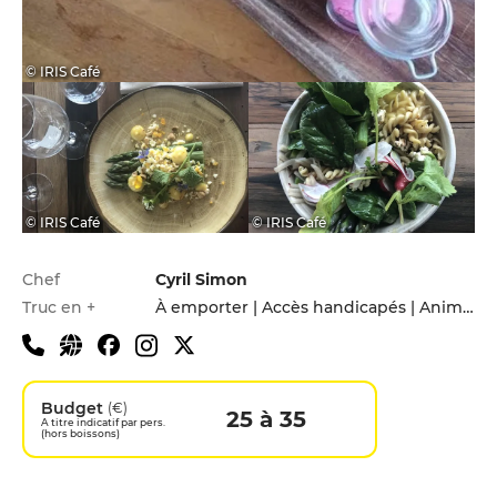
© IRIS Café
© IRIS Café
© IRIS Café
Infos pratiques
Chef
Cyril Simon
Truc en +
À emporter | Accès handicapés | Animaux acceptés | Menu enfants
Budget
(€)
25 à 35
A titre indicatif par pers.
(hors boissons)