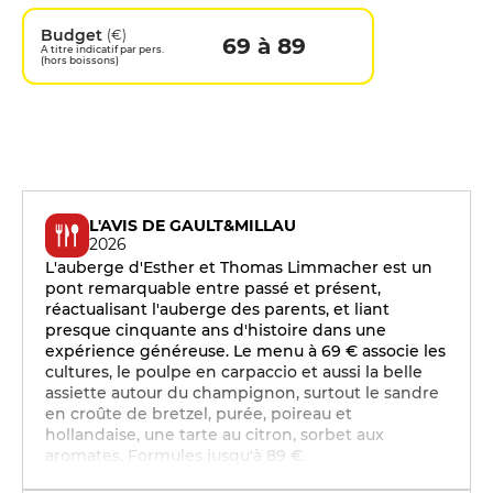
Budget
(€)
69 à 89
A titre indicatif par pers.
(hors boissons)
L'AVIS DE GAULT&MILLAU
2026
L'auberge d'Esther et Thomas Limmacher est un
pont remarquable entre passé et présent,
réactualisant l'auberge des parents, et liant
presque cinquante ans d'histoire dans une
expérience généreuse. Le menu à 69 € associe les
cultures, le poulpe en carpaccio et aussi la belle
assiette autour du champignon, surtout le sandre
en croûte de bretzel, purée, poireau et
hollandaise, une tarte au citron, sorbet aux
aromates. Formules jusqu'à 89 €.