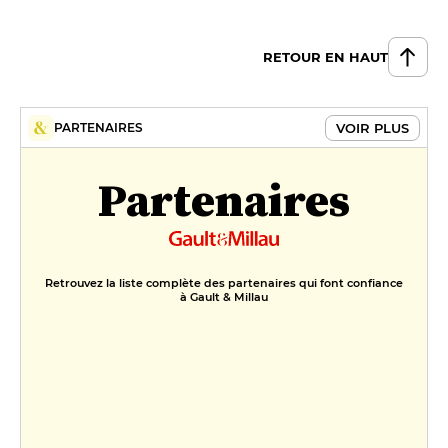
Pintade Fermière dans l’Idée d’un
«Vol au Vent» revisitée à ma
RETOUR EN HAUT
Façon
36 €
DESSERT
VOIR PLUS
PARTENAIRES
Ma version du snickers
Partenaires
14 €
Tourbillon d’Agrumes / Noisettes /
Sorbet Chocolat «Grand Cru
Nyangbo »
Retrouvez la liste complète des partenaires qui font confiance
à Gault & Millau
14 €
FORMULES
Menu Baechel-Brunn - Puits 4
69 €
Menu Baechel-Brunn - Puits 5