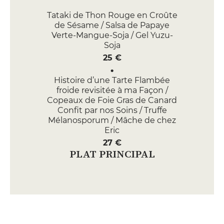
Tataki de Thon Rouge en Croûte
de Sésame / Salsa de Papaye
Verte-Mangue-Soja / Gel Yuzu-
Soja
25 €
Histoire d’une Tarte Flambée
froide revisitée à ma Façon /
Copeaux de Foie Gras de Canard
Confit par nos Soins / Truffe
Mélanosporum / Mâche de chez
Eric
27 €
PLAT PRINCIPAL
Sandre en Viennoise de Bretzel /
Fine Purée de Marabel Fumée /
Poireau / Hollandaise
complétement Siphonnée
32 €