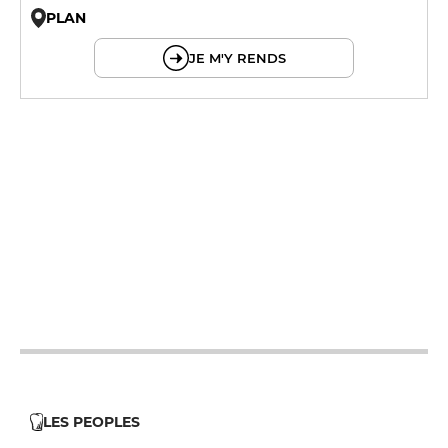
PLAN
© OpenMapTiles © OpenStreetMap
JE M'Y RENDS
12h - 14h
19h - 23h30
12h - 14h
19h - 23h30
12h - 14h
19h - 23h30
LES PEOPLES