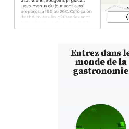
baeckeoffe, kougelhopf glacé…
Deux menus du jour sont aussi
©
proposés, à 16€ ou 20€. Côté salon
de thé, toutes les pâtisseries sont
faites maison. Ludovic et sa petite
équipe vous accueillent du lundi au
samedi, de 7h30 à 18h30, dans la
simplicité et la bonne humeur pour
un moment convivial. Les petits-
Entrez dans l
déjeuners sont servis jusqu’à 11h,
puis vous pouvez déjeuner entre
monde de la
12h et 14h30 et enfin, la partie
brasserie salon de thé prend la
gastronomie
suite jusqu’à 18h30. Très bon
rapport qualité-prix ! Un
établissement à retrouver sur
Instagram
(@au_marche_salon_de_the).