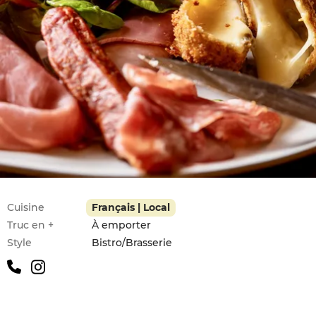
Infos pratiques
Cuisine
Français | Local
Truc en +
À emporter
Style
Bistro/Brasserie