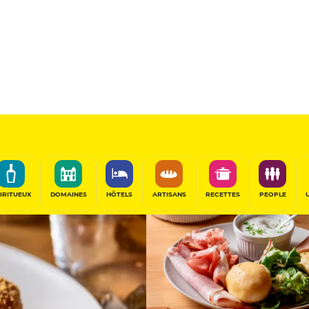
Sponsorisé
PARTAGER
IRITUEUX
DOMAINES
HÔTELS
ARTISANS
RECETTES
PEOPLE