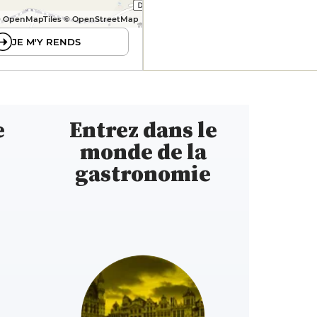
 OpenMapTiles © OpenStreetMap
JE M'Y RENDS
e
Entrez dans le
monde de la
gastronomie