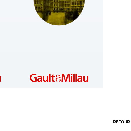
BELGIUM
https://www.gaultmillau.be
RETOUR