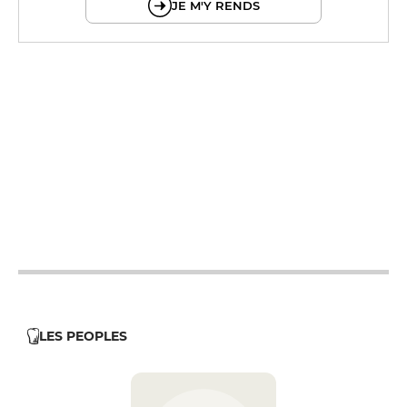
JE M'Y RENDS
19h - 23h30
12h - 14h
19h - 23h30
12h - 14h
19h - 23h30
12h - 14h
19h - 23h30
12h - 14h
19h - 23h30
12h - 14h
LES PEOPLES