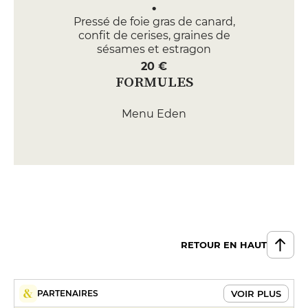
Pressé de foie gras de canard,
confit de cerises, graines de
sésames et estragon
20 €
FORMULES
Menu Eden
32 €
Menu dégustation pour
l’ensemble des convives
55 €
Menu gourmand
41 €
RETOUR EN HAUT
VOIR PLUS
PARTENAIRES