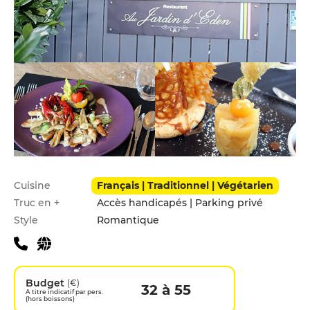
Infos pratiques
Cuisine
Français | Traditionnel | Végétarien
Truc en +
Accès handicapés | Parking privé
Style
Romantique
Budget
(€)
32 à 55
A titre indicatif par pers.
(hors boissons)