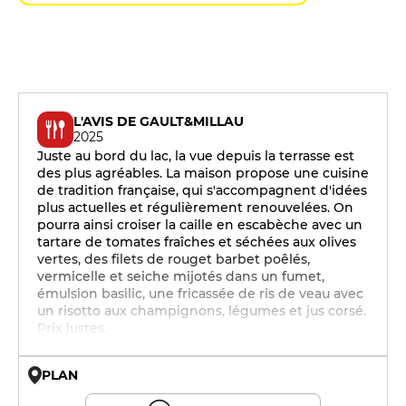
L'AVIS DE GAULT&MILLAU
2025
Juste au bord du lac, la vue depuis la terrasse est
des plus agréables. La maison propose une cuisine
de tradition française, qui s'accompagnent d'idées
plus actuelles et régulièrement renouvelées. On
pourra ainsi croiser la caille en escabèche avec un
tartare de tomates fraîches et séchées aux olives
vertes, des filets de rouget barbet poêlés,
vermicelle et seiche mijotés dans un fumet,
émulsion basilic, une fricassée de ris de veau avec
un risotto aux champignons, légumes et jus corsé.
Prix justes.
PLAN
© OpenMapTiles © OpenStreetMap