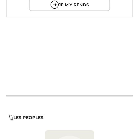
JE M'Y RENDS
12h - 14h
19h - 23h30
12h - 14h
19h - 23h30
12h - 14h
19h - 23h30
12h - 14h
19h - 23h30
12h - 14h
19h - 23h30
LES PEOPLES