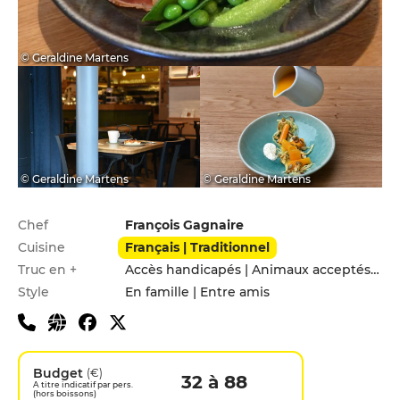
© Geraldine Martens
© Geraldine Martens
© Geraldine Martens
Infos pratiques
Chef
François Gagnaire
Cuisine
Français | Traditionnel
Truc en +
Accès handicapés | Animaux acceptés | Menu enfants | Terrasse
Style
En famille | Entre amis
Budget
(€)
32 à 88
A titre indicatif par pers.
(hors boissons)