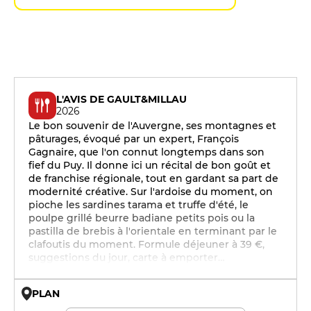
L'AVIS DE GAULT&MILLAU
2026
Le bon souvenir de l'Auvergne, ses montagnes et
pâturages, évoqué par un expert, François
Gagnaire, que l'on connut longtemps dans son
fief du Puy. Il donne ici un récital de bon goût et
de franchise régionale, tout en gardant sa part de
modernité créative. Sur l'ardoise du moment, on
pioche les sardines tarama et truffe d'été, le
poulpe grillé beurre badiane petits pois ou la
pastilla de brebis à l'orientale en terminant par le
clafoutis du moment. Formule déjeuner à 39 €,
suggestions du jour, carte à emporter…
PLAN
© OpenMapTiles © OpenStreetMap