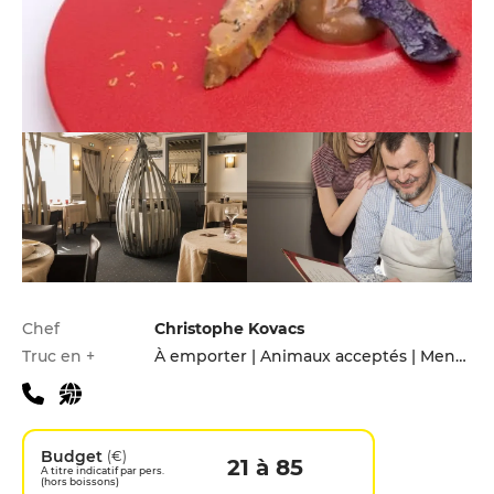
Infos pratiques
Chef
Christophe Kovacs
Truc en +
À emporter | Animaux acceptés | Menu enfants
Budget
(€)
21 à 85
A titre indicatif par pers.
(hors boissons)