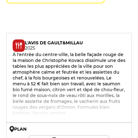
L'AVIS DE GAULT&MILLAU
2025
À l'entrée du centre-ville, la belle façade rouge de
la maison de Christophe Kovacs dissimule une des
tables les plus appréciées de la ville pour son
atmosphère calme et feutrée et les assiettes du
chef, à la fois bourgeoises et renouvelées. Le
menu à 52 € fait bien son travail, avec le saumon
bio fumé maison, citron vert et râpé de chou-fleur,
le rond de sous-noix de veau rôti aux morilles, la
belle assiette de fromages, le vacherin aux fruits
rouges des vergers d'Ornon. Formules bien
établies. Service amène.
PLAN
© OpenMapTiles © OpenStreetMap