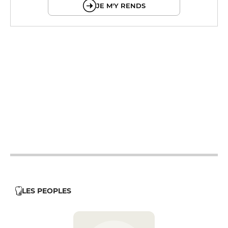
JE M'Y RENDS
12h - 14h
19h - 23h30
12h - 14h
19h - 23h30
12h - 14h
19h - 23h30
12h - 14h
19h - 23h30
12h - 14h
19h - 23h30
LES PEOPLES