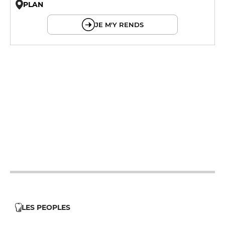
PLAN
© OpenMapTiles © OpenStreetMap
JE M'Y RENDS
11h45 - 22h
11h45 - 22h
11h45 - 22h
11h45 - 22h
11h45 - 22h30
11h45 - 22h30
11h45 - 22h
LES PEOPLES