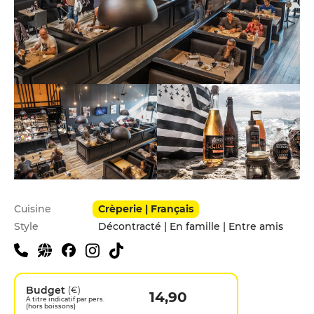
Infos pratiques
Cuisine
Crèperie | Français
Style
Décontracté | En famille | Entre amis
Budget
(€)
14,90
A titre indicatif par pers.
(hors boissons)