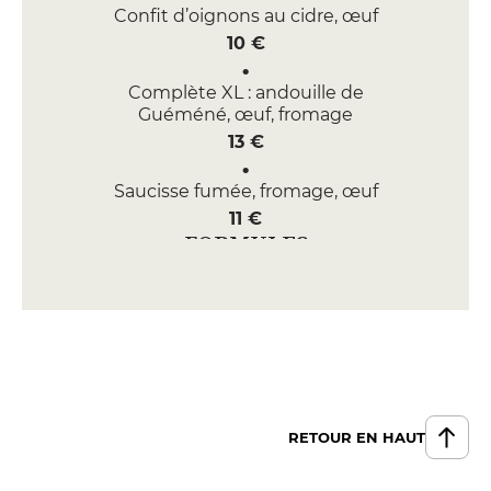
Confit d’oignons au cidre, œuf
10 €
Complète XL : andouille de
Guéméné, œuf, fromage
13 €
Saucisse fumée, fromage, œuf
11 €
FORMULES
Formule
15 €
RETOUR EN HAUT