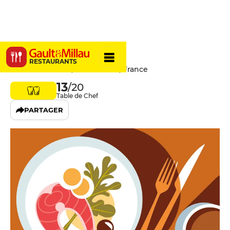
Ac’hann
RESTAURANTS
1 Rue Ducouédic, 29200 Brest, France
13
/20
Table de Chef
PARTAGER