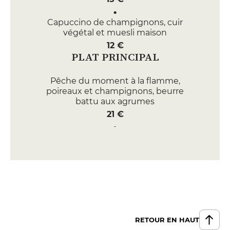
Capuccino de champignons, cuir
végétal et muesli maison
12 €
PLAT PRINCIPAL
Pêche du moment à la flamme,
poireaux et champignons, beurre
battu aux agrumes
21 €
Cerf de chasse, topinambours
barigoule et purée caramélisée
28 €
DESSERT
Clémentine pochée, marmelade
d’hiver, sorbet fromage blanc
9 €
RETOUR EN HAUT