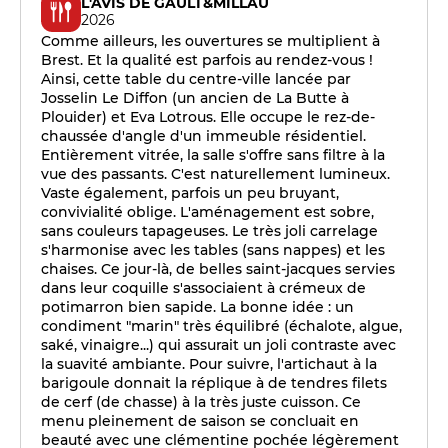
L'AVIS DE GAULT&MILLAU
2026
Comme ailleurs, les ouvertures se multiplient à
Brest. Et la qualité est parfois au rendez-vous !
Ainsi, cette table du centre-ville lancée par
Josselin Le Diffon (un ancien de La Butte à
Plouider) et Eva Lotrous. Elle occupe le rez-de-
chaussée d'angle d'un immeuble résidentiel.
Entièrement vitrée, la salle s'offre sans filtre à la
vue des passants. C'est naturellement lumineux.
Vaste également, parfois un peu bruyant,
convivialité oblige. L'aménagement est sobre,
sans couleurs tapageuses. Le très joli carrelage
s'harmonise avec les tables (sans nappes) et les
chaises. Ce jour-là, de belles saint-jacques servies
dans leur coquille s'associaient à crémeux de
potimarron bien sapide. La bonne idée : un
condiment "marin" très équilibré (échalote, algue,
saké, vinaigre...) qui assurait un joli contraste avec
la suavité ambiante. Pour suivre, l'artichaut à la
barigoule donnait la réplique à de tendres filets
de cerf (de chasse) à la très juste cuisson. Ce
menu pleinement de saison se concluait en
beauté avec une clémentine pochée légèrement