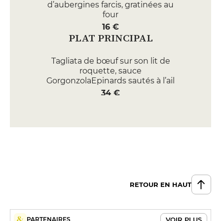
d’aubergines farcis, gratinées au
four
16 €
PLAT PRINCIPAL
Tagliata de bœuf sur son lit de
roquette, sauce
GorgonzolaEpinards sautés à l’ail
34 €
Tagliata de thon rouge en croute
de pistaches et
câpresdéshydratées, sauce
carpione et caponata tiède
36 €
DESSERT
RETOUR EN HAUT
Tiramisù “classico dal 1997”
12 €
VOIR PLUS
PARTENAIRES