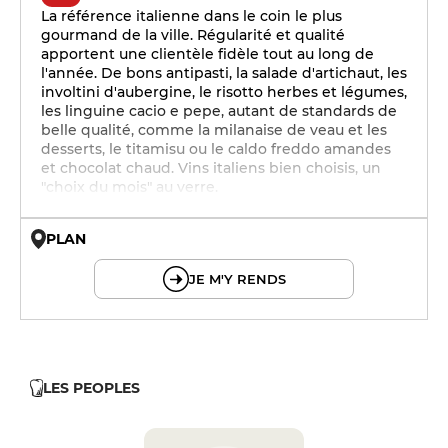
La référence italienne dans le coin le plus
gourmand de la ville. Régularité et qualité
apportent une clientèle fidèle tout au long de
l'année. De bons antipasti, la salade d'artichaut, les
involtini d'aubergine, le risotto herbes et légumes,
les linguine cacio e pepe, autant de standards de
belle qualité, comme la milanaise de veau et les
desserts, le titamisu ou le caldo freddo amandes
et chocolat chaud. Vins italiens bien choisis, un
"choix du mois" au verre.
PLAN
© OpenMapTiles © OpenStreetMap
JE M'Y RENDS
LES PEOPLES