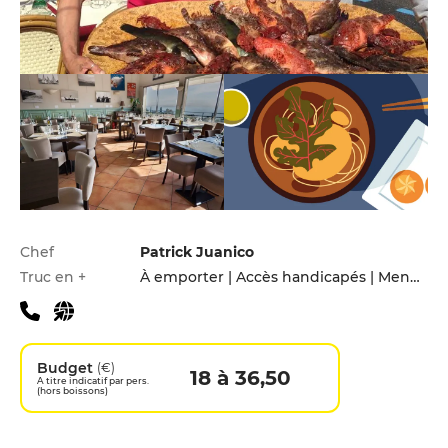
Infos pratiques
Chef
Patrick Juanico
Truc en +
À emporter | Accès handicapés | Menu enfants
Budget
(€)
18 à 36,50
A titre indicatif par pers.
(hors boissons)