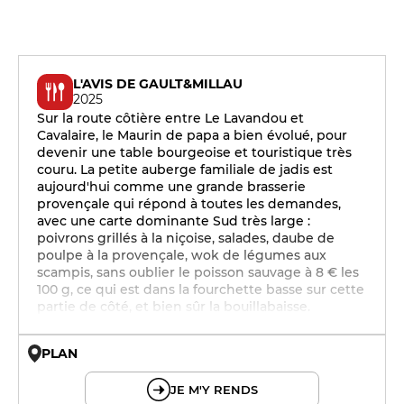
L'AVIS DE GAULT&MILLAU
2025
Sur la route côtière entre Le Lavandou et
Cavalaire, le Maurin de papa a bien évolué, pour
devenir une table bourgeoise et touristique très
couru. La petite auberge familiale de jadis est
aujourd'hui comme une grande brasserie
provençale qui répond à toutes les demandes,
avec une carte dominante Sud très large :
poivrons grillés à la niçoise, salades, daube de
poulpe à la provençale, wok de légumes aux
scampis, sans oublier le poisson sauvage à 8 € les
100 g, ce qui est dans la fourchette basse sur cette
partie de côté, et bien sûr la bouillabaisse.
PLAN
© OpenMapTiles © OpenStreetMap
JE M'Y RENDS