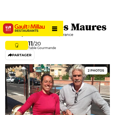
A Maurin des Maures
RESTAURANTS
83820 Rayol-Canadel-sur-Mer, France
11
/20
Table Gourmande
PARTAGER
2 PHOTOS