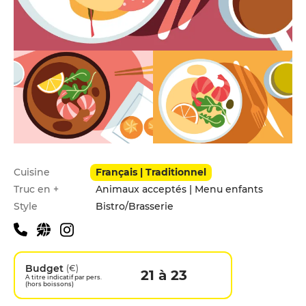
Infos pratiques
Cuisine
Français | Traditionnel
Truc en +
Animaux acceptés | Menu enfants
Style
Bistro/Brasserie
Budget
(€)
21 à 23
A titre indicatif par pers.
(hors boissons)