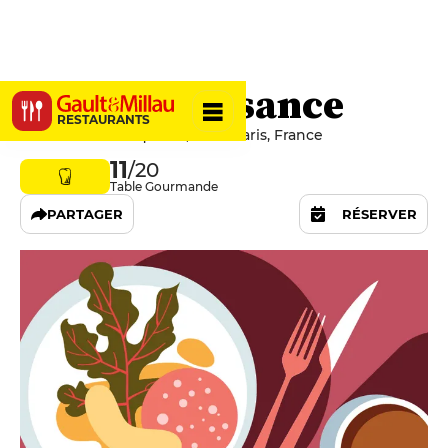
A La Renaissance
RESTAURANTS
87 Rue De La Roquette, 75011 Paris, France
11
/20
Table Gourmande
PARTAGER
RÉSERVER