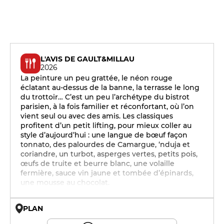
L'AVIS DE GAULT&MILLAU
2026
La peinture un peu grattée, le néon rouge
éclatant au-dessus de la banne, la terrasse le long
du trottoir… C’est un peu l’archétype du bistrot
parisien, à la fois familier et réconfortant, où l’on
vient seul ou avec des amis. Les classiques
profitent d’un petit lifting, pour mieux coller au
style d’aujourd’hui : une langue de bœuf façon
tonnato, des palourdes de Camargue, ‘nduja et
coriandre, un turbot, asperges vertes, petits pois,
œufs de truite et beurre blanc, une volaille
fermière, sauce vin jaune et tombée d’épinards,
une mousse au chocolat.
PLAN
© OpenMapTiles © OpenStreetMap