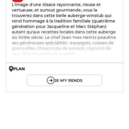
L'image d'une Alsace rayonnante, rieuse et
vertueuse, et surtout gourmande, vous la
trouverez dans cette belle auberge-winstub qui
rend hommage à la tradition familiale (quatrième
génération pour Jacqueline et Marc Stéphan)
autant qu'aux recettes locales dans cette auberge
du XVIIIe siècle. Le chef Jean-Yves Heintz peaufine
ses généreuses spécialités : escargots, cuisses de
grenouilles, choucroute de poisson, rognons de
veau à la moutarde et spaetzle.
PLAN
© OpenMapTiles © OpenStreetMap
JE M'Y RENDS
19h - 23h30
19h - 23h30
19h - 23h30