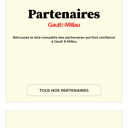
Partenaires
Le Tiramisù
11 €
Crémeux au chocolat gianduja,
noisette caramélisée
Retrouvez la liste complète des partenaires qui font confiance
13 €
à Gault & Millau
TOUS NOS PARTENAIRES