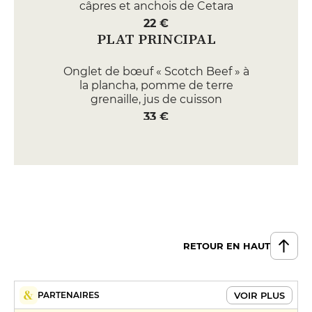
câpres et anchois de Cetara
22 €
PLAT PRINCIPAL
Onglet de bœuf « Scotch Beef » à
la plancha, pomme de terre
grenaille, jus de cuisson
33 €
Paccheri au thon, câpres au sel et
olives taggiasche, légèrement
pimentées
19 €
Poulpe rôtie au beurre,
caponatina (aubergines,
RETOUR EN HAUT
courgettes, poivrons rouge),
sauce tomate épicée
37 €
DESSERT
VOIR PLUS
PARTENAIRES