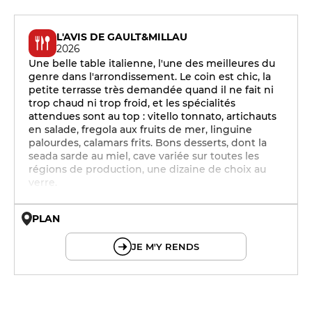
L'AVIS DE GAULT&MILLAU
2026
Une belle table italienne, l'une des meilleures du
genre dans l'arrondissement. Le coin est chic, la
petite terrasse très demandée quand il ne fait ni
trop chaud ni trop froid, et les spécialités
attendues sont au top : vitello tonnato, artichauts
en salade, fregola aux fruits de mer, linguine
palourdes, calamars frits. Bons desserts, dont la
seada sarde au miel, cave variée sur toutes les
régions de production, une dizaine de choix au
verre.
PLAN
© OpenMapTiles © OpenStreetMap
JE M'Y RENDS
12h - 14h
19h - 23h30