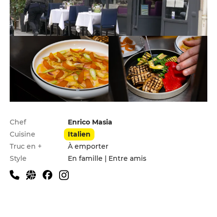
Infos pratiques
Chef
Enrico Masia
Cuisine
Italien
Truc en +
À emporter
Style
En famille | Entre amis