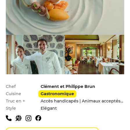
Infos pratiques
Chef
Clément et Philippe Brun
Cuisine
Gastronomique
Truc en +
Accès handicapés | Animaux acceptés | Hébergement
Style
Elégant