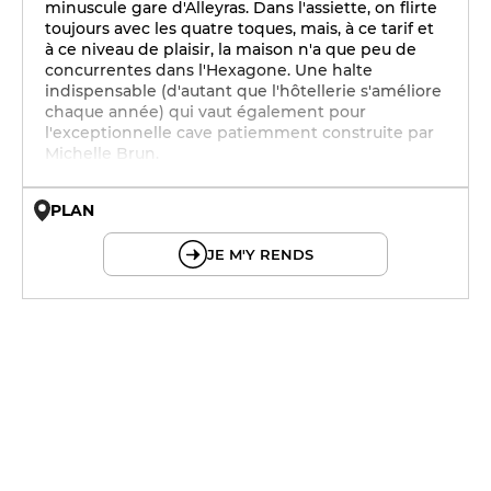
minuscule gare d'Alleyras. Dans l'assiette, on flirte
toujours avec les quatre toques, mais, à ce tarif et
à ce niveau de plaisir, la maison n'a que peu de
concurrentes dans l'Hexagone. Une halte
indispensable (d'autant que l'hôtellerie s'améliore
chaque année) qui vaut également pour
l'exceptionnelle cave patiemment construite par
Michelle Brun.
PLAN
© OpenMapTiles © OpenStreetMap
JE M'Y RENDS
12h - 14h
19h - 23h30
12h - 14h
19h - 23h30
12h - 14h
19h - 23h30