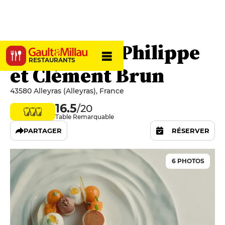
Restaurant Philippe
RESTAURANTS
et Clément Brun
43580 Alleyras (Alleyras), France
16.5
/20
Table Remarquable
PARTAGER
RÉSERVER
6 PHOTOS