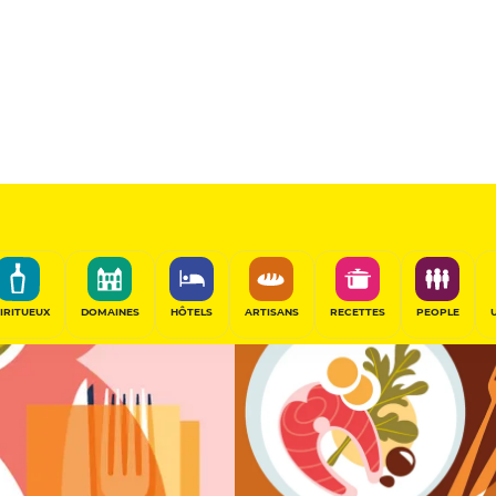
Sélectionné
PARTAGER
IRITUEUX
DOMAINES
HÔTELS
ARTISANS
RECETTES
PEOPLE