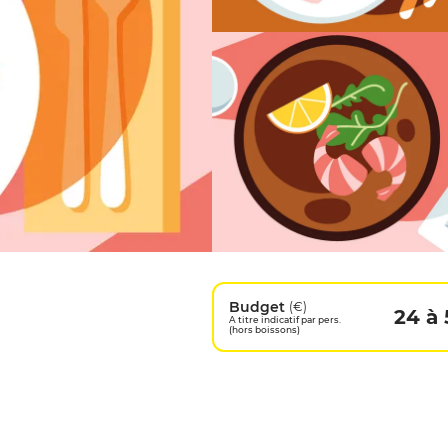
Budget
(€)
24 à
A titre indicatif par pers.
(hors boissons)