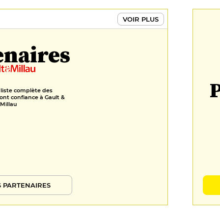
Pressé d’abricots rôtis, et son
biscuit aux amandes
VOIR PLUS
12 €
enaires
Tube croustillant, citron,
framboises fraîches
13 €
FORMULES
P
 liste complète des
ont confiance à Gault &
Formule du marché
Millau
24 €
Menu 1802
50 €
 PARTENAIRES