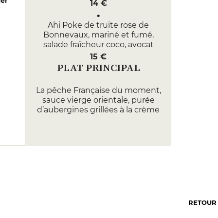
er
14 €
Ahi Poke de truite rose de
Bonnevaux, mariné et fumé,
salade fraîcheur coco, avocat
15 €
PLAT PRINCIPAL
La pêche Française du moment,
sauce vierge orientale, purée
d’aubergines grillées à la crème
de sésame
28 €
Noix de veau façon « Osso Buco »,
courgette farcie à la ricotta,
gnocchis
27 €
DESSERT
RETOUR