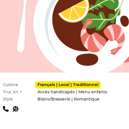
Infos pratiques
Cuisine
Français | Local | Traditionnel
Truc en +
Accès handicapés | Menu enfants
Style
Bistro/Brasserie | Romantique