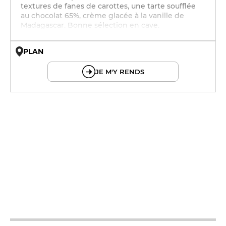
textures de fanes de carottes, une tarte soufflée
au chocolat 65%, crème glacée à la vanille de
Madagascar. Bonne sélection en cave.
PLAN
© OpenMapTiles © OpenStreetMap
JE M'Y RENDS
19h - 23h30
19h - 23h30
19h - 23h30
19h - 23h30