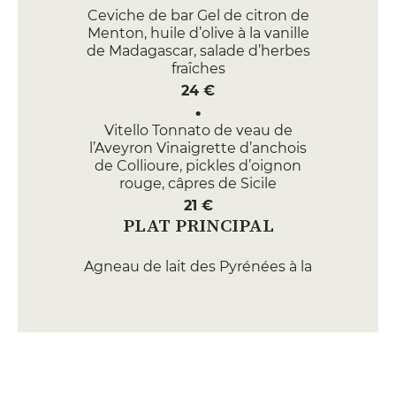
Ceviche de bar Gel de citron de
Menton, huile d’olive à la vanille
de Madagascar, salade d’herbes
fraîches
24 €
Vitello Tonnato de veau de
l’Aveyron Vinaigrette d’anchois
de Collioure, pickles d’oignon
rouge, câpres de Sicile
21 €
PLAT PRINCIPAL
Agneau de lait des Pyrénées à la
Royale Jus corsé, purée de petits
pois à la menthe, condiment de
piquillos
42 €
Ravioles de langoustines