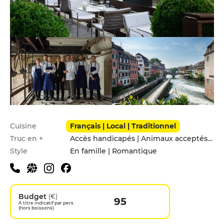
Infos pratiques
Cuisine
Français | Local | Traditionnel
Truc en +
Accès handicapés | Animaux acceptés | Terrasse
Style
En famille | Romantique
Budget
(€)
95
A titre indicatif par pers.
(hors boissons)