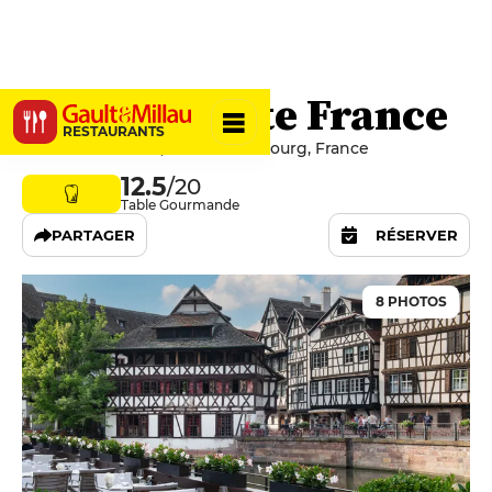
Régent Petite France
RESTAURANTS
5 rue des Moulins, 67000 Strasbourg, France
12.5
/20
Table Gourmande
PARTAGER
RÉSERVER
8 PHOTOS