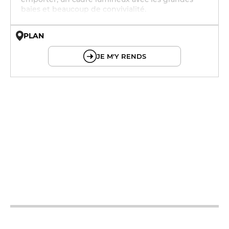
baies et beaucoup de convivialité.
PLAN
© OpenMapTiles © OpenStreetMap
JE M'Y RENDS
12h - 14h
19h - 23h30
12h - 14h
19h - 23h30
12h - 14h
19h - 23h30
12h - 14h
19h - 23h30
12h - 14h
19h - 23h30