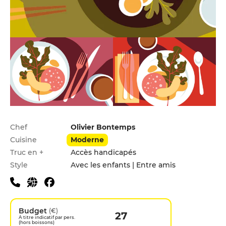
Infos pratiques
Chef
Olivier Bontemps
Cuisine
Moderne
Truc en +
Accès handicapés
Style
Avec les enfants | Entre amis
Budget
(€)
27
A titre indicatif par pers.
(hors boissons)