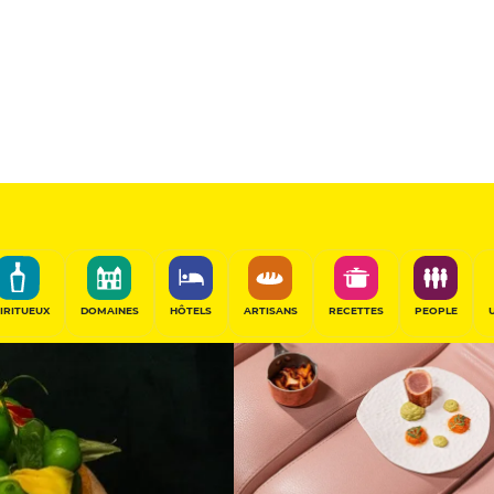
11
/20
Table Gourmande
PARTAGER
IRITUEUX
DOMAINES
HÔTELS
ARTISANS
RECETTES
PEOPLE