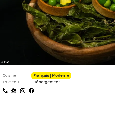
© DR
Infos pratiques
Cuisine
Français | Moderne
Truc en +
Hébergement