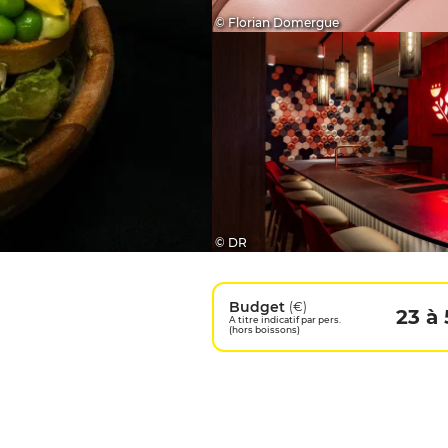
© Florian Domergue
© DR
Budget
(€)
23 à 
A titre indicatif par pers.
(hors boissons)