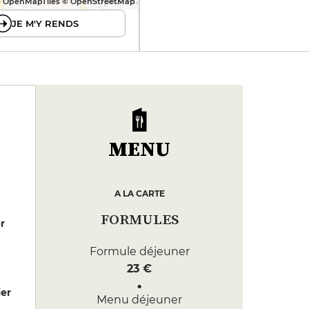
 OpenMapTiles © OpenStreetMap
JE M'Y RENDS
MENU
A LA CARTE
FORMULES
er
Formule déjeuner
23 €
er
Menu déjeuner