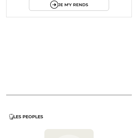
JE M'Y RENDS
12h - 14h
19h - 23h30
12h - 14h
19h - 23h30
12h - 14h
19h - 23h30
12h - 14h
19h - 23h30
12h - 14h
LES PEOPLES