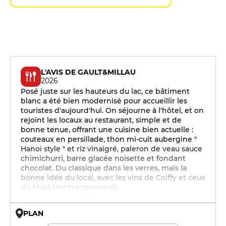
L'AVIS DE GAULT&MILLAU
2026
Posé juste sur les hauteurs du lac, ce bâtiment
blanc a été bien modernisé pour accueillir les
touristes d'aujourd'hui. On séjourne à l'hôtel, et on
rejoint les locaux au restaurant, simple et de
bonne tenue, offrant une cuisine bien actuelle :
couteaux en persillade, thon mi-cuit aubergine "
Hanoï style " et riz vinaigré, paleron de veau sauce
chimichurri, barre glacée noisette et fondant
chocolat. Du classique dans les verres, mais la
bonne idée du local, avec les vins de Coiffy et ceux
du Muid Montsaugeonnais.
PLAN
© OpenMapTiles © OpenStreetMap