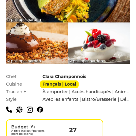
© philippechardon
© philippechardon
© philippechardon
Infos pratiques
Chef
Clara Champonnois
Cuisine
Français | Local
Truc en +
À emporter | Accès handicapés | Animaux acceptés | Menu enfants
Style
Avec les enfants | Bistro/Brasserie | Décontracté | En famille | Entre amis
Budget
(€)
27
A titre indicatif par pers.
(hors boissons)