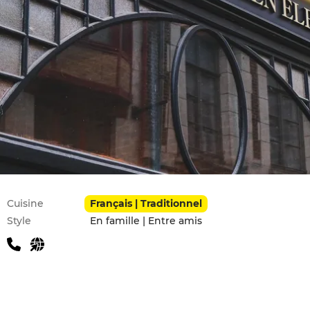
Infos pratiques
Cuisine
Français | Traditionnel
Style
En famille | Entre amis