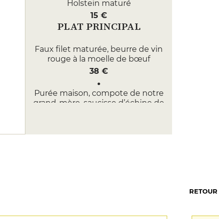
Holstein maturé
15 €
PLAT PRINCIPAL
Faux filet maturée, beurre de vin
rouge à la moelle de bœuf
38 €
Purée maison, compote de notre
grand-mère, saucisse d’échine de
porc local
19 €
DESSERT
Dame blanche, sauce chocolat
maison
9 €
RETOUR
Chocolat onctueux, brownies,
croustillant cumin