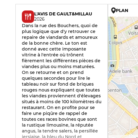
PLAN
L'AVIS DE GAULT&MILLAU
2026
Dans la rue des Bouchers, quoi de
plus logique que d'y retrouver ce
repaire de viandards et amoureux
de la bonne chère. Le ton est
donné avec cette imposante
vitrine à l'entrée où trônent
fièrement les différentes pièces de
viandes plus ou moins maturées.
On se retourne et on prend
quelques secondes pour lire le
tableau noir sur fond de briques
rouges nous expliquant que toutes
les viandes proviennent d'élevages
situés à moins de 100 kilomètres du
restaurant. On en profite pour se
faire une piqûre de rappel de
toutes ces races bovines que sont
la rustique limousine, la réputée
angus, la tendre salers, la persillée
jersiaise, la bleu du Nord et