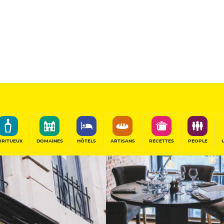
és
Sélectionné
PARTAGER
IRITUEUX
DOMAINES
HÔTELS
ARTISANS
RECETTES
PEOPLE