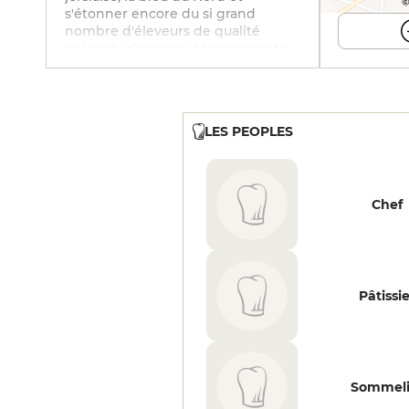
©
s'étonner encore du si grand
nombre d'éleveurs de qualité
présents dans nos départements.
L'os à moelle, les escargots de
Comines ou la terrine de porc noir
de Bigorre en entrée seront des
figures imposées avant de passer
LES PEOPLES
au programme phare qu'est le
partage d'une côte à l'os entre
amis même si le tartare, les saint-
jacques ou la saucisse purée
tentent de se faire une place sur la
Chef
table. Pour les plus vaillants avec
encore un peu de place pour un
dessert, la crème brûlée ou la
brioche perdue caramel beurre
salé, ou encore l'assiette de
Pâtissi
fromages. Bonne cave conseillée
par le sommelier.
Sommeli