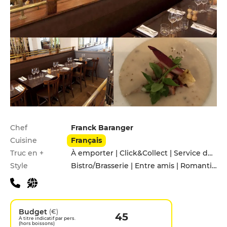
Infos pratiques
Chef
Franck Baranger
Cuisine
Français
Truc en +
À emporter | Click&Collect | Service de livraison
Style
Bistro/Brasserie | Entre amis | Romantique
Budget
(€)
45
A titre indicatif par pers.
(hors boissons)