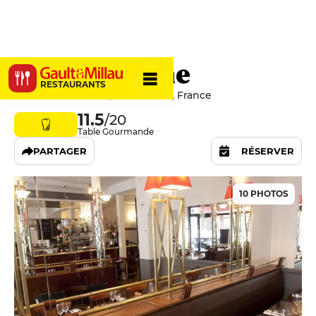
Le Pantruche
RESTAURANTS
3 Rue Victor Massé, 75009 Paris, France
11.5
/20
Table Gourmande
PARTAGER
RÉSERVER
10 PHOTOS