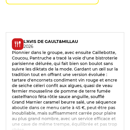
L'AVIS DE GAULT&MILLAU
2026
Pionnier dans le groupe, avec ensuite Caillebotte,
Coucou, Pantruche a tracé la voie d'une bistroterie
parisienne délurée, qui fait bien son boulot sans
suivre les diktats de la mode. Gardant un œil sur la
tradition tout en offrant une version évoluée :
tartare d'encornets condiment vin rouge et encre
de seiche céleri confit aux algues, quasi de veau
fermier mousseline de pomme de terre fumée
castelfranco féta rôtie sauce anguille, soufflé
Grand Marnier caramel beurre salé, une séquence
aboutie dans ce menu carte à 45 €, peut-être pas
inoubliable, mais suffisamment carrée pour plaire
au plus grand nombre, avec un service efficace et
une cave de même trempe, équilibrée et pas trop
chère.