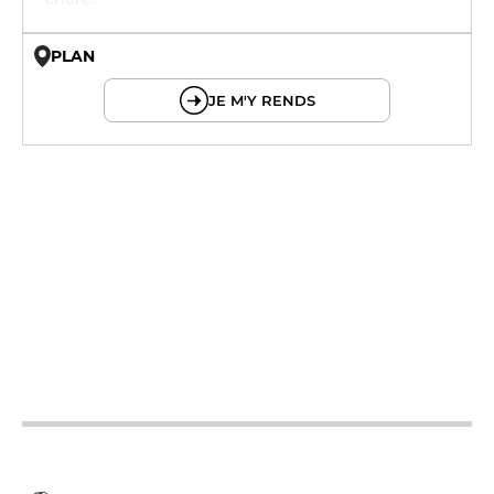
PLAN
© OpenMapTiles © OpenStreetMap
JE M'Y RENDS
12h - 14h
19h - 23h30
12h - 14h
19h - 23h30
12h - 14h
19h - 23h30
12h - 14h
19h - 23h30
12h - 14h
19h - 23h30