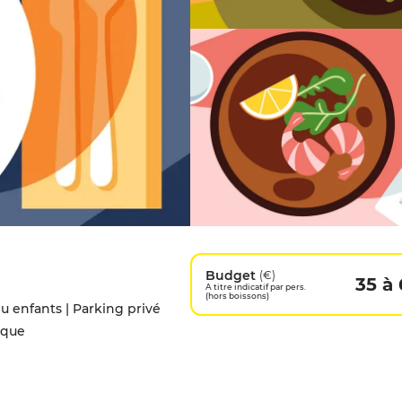
Budget
(€)
35 à 
A titre indicatif par pers.
(hors boissons)
 enfants | Parking privé
ique