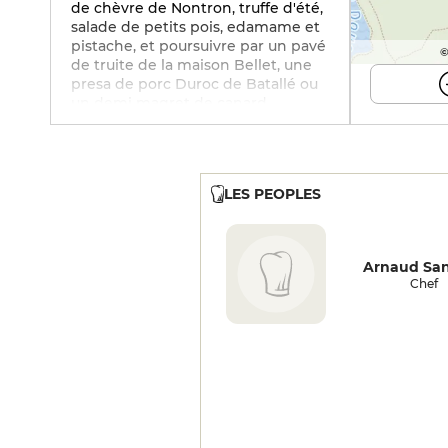
de chèvre de Nontron, truffe d'été,
salade de petits pois, edamame et
pistache, et poursuivre par un pavé
©
de truite de la maison Bellet, une
presa de porc Duroc de Batallé ou
un demi magret de canard,
déclinaison de carottes et oignons,
raisins secs et ricotta, crème de
céleri et sauce au foie gras, sans
oublier la panna cotta et crumble
LES PEOPLES
aux agrumes ou le fondant au
chocolat, fruits rouges de Saint-
Estèphe et speculoos. Cave variée
de vins régionaux.
Arnaud Sa
Chef