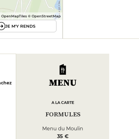
 OpenMapTiles © OpenStreetMap
JE M'Y RENDS
MENU
nchez
A LA CARTE
FORMULES
Menu du Moulin
35 €