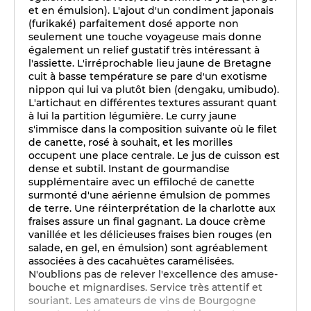
et en émulsion). L'ajout d'un condiment japonais
(furikaké) parfaitement dosé apporte non
seulement une touche voyageuse mais donne
également un relief gustatif très intéressant à
l'assiette. L'irréprochable lieu jaune de Bretagne
cuit à basse température se pare d'un exotisme
nippon qui lui va plutôt bien (dengaku, umibudo).
L'artichaut en différentes textures assurant quant
à lui la partition légumière. Le curry jaune
s'immisce dans la composition suivante où le filet
de canette, rosé à souhait, et les morilles
occupent une place centrale. Le jus de cuisson est
dense et subtil. Instant de gourmandise
supplémentaire avec un effiloché de canette
surmonté d'une aérienne émulsion de pommes
de terre. Une réinterprétation de la charlotte aux
fraises assure un final gagnant. La douce crème
vanillée et les délicieuses fraises bien rouges (en
salade, en gel, en émulsion) sont agréablement
associées à des cacahuètes caramélisées.
N'oublions pas de relever l'excellence des amuse-
bouche et mignardises. Service très attentif et
souriant. Les amateurs de vins de Bourgogne