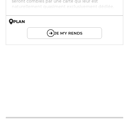
seront comblés par une carte qui leur est
naturellement quasiment exclusivement dédiée.
PLAN
© OpenMapTiles © OpenStreetMap
JE M'Y RENDS
19h - 23h30
19h - 23h30
19h - 23h30
12h - 14h
19h - 23h30
12h - 14h
19h - 23h30