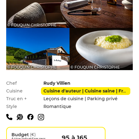
© FOUQUIN CHRISTOPHE
© FOUQUIN CHRISTOPHE
© FOUQUIN CHRISTOPHE
Infos pratiques
Chef
Rudy Villien
Cuisine
Cuisine d'auteur | Cuisine saine | Français | Local | Moderne
Truc en +
Leçons de cuisine | Parking privé
Style
Romantique
Budget
(€)
95 à 165
A titre indicatif par pers.