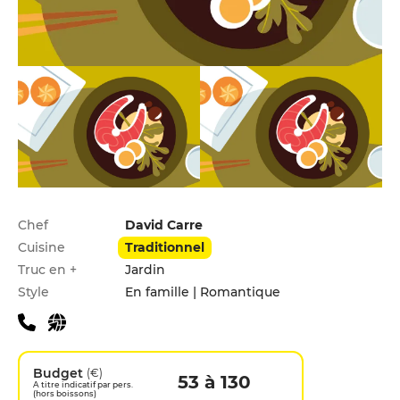
Infos pratiques
Chef
David Carre
Cuisine
Traditionnel
Truc en +
Jardin
Style
En famille | Romantique
Budget
(€)
53 à 130
A titre indicatif par pers.
(hors boissons)