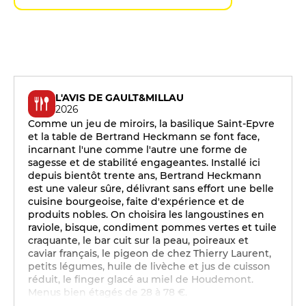
L'AVIS DE GAULT&MILLAU
2026
Comme un jeu de miroirs, la basilique Saint-Epvre
et la table de Bertrand Heckmann se font face,
incarnant l'une comme l'autre une forme de
sagesse et de stabilité engageantes. Installé ici
depuis bientôt trente ans, Bertrand Heckmann
est une valeur sûre, délivrant sans effort une belle
cuisine bourgeoise, faite d'expérience et de
produits nobles. On choisira les langoustines en
raviole, bisque, condiment pommes vertes et tuile
craquante, le bar cuit sur la peau, poireaux et
caviar français, le pigeon de chez Thierry Laurent,
petits légumes, huile de livèche et jus de cuisson
réduit, le finger glacé au miel de Houdemont.
Menus bien étagés de 28 à 78 €.