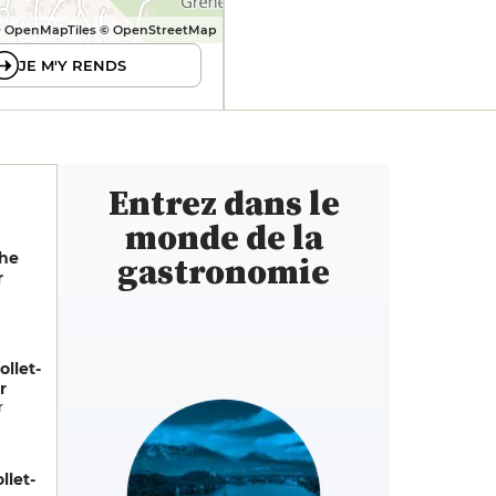
 OpenMapTiles © OpenStreetMap
JE M'Y RENDS
Entrez dans le
monde de la
phe
gastronomie
r
llet-
r
r
llet-