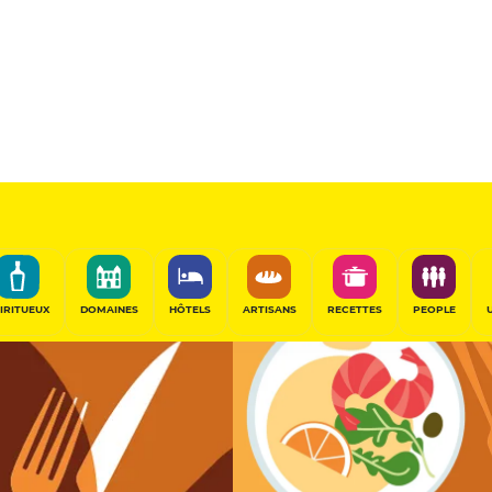
11
/20
Table Gourmande
PARTAGER
IRITUEUX
DOMAINES
HÔTELS
ARTISANS
RECETTES
PEOPLE