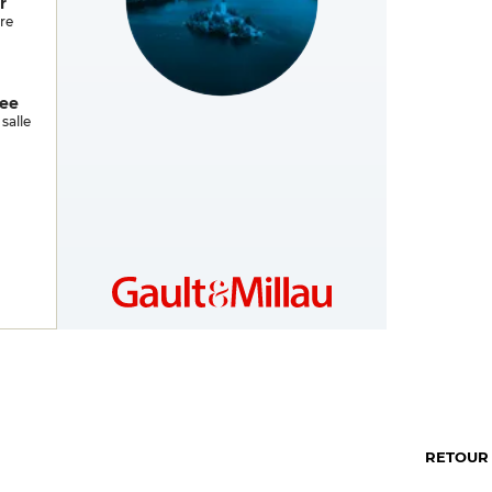
r
re
hee
SLOVENIA
https://si.gaultmillau.com
salle
RETOUR