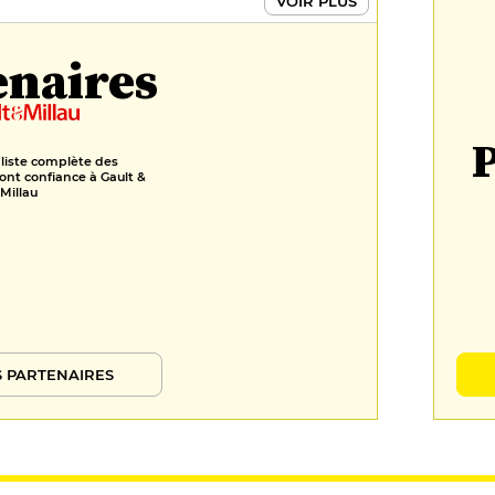
VOIR PLUS
enaires
P
 liste complète des
ont confiance à Gault &
Millau
 PARTENAIRES