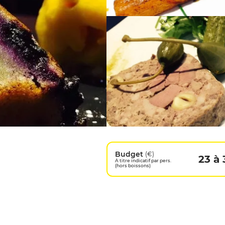
Budget
(€)
23 à 
A titre indicatif par pers.
(hors boissons)