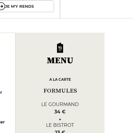
JE M'Y RENDS
MENU
A LA CARTE
FORMULES
er
LE GOURMAND
34 €
er
LE BISTROT
23 €