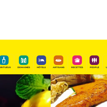
11
/20
Table Gourmande
PARTAGER
IRITUEUX
DOMAINES
HÔTELS
ARTISANS
RECETTES
PEOPLE