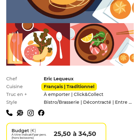
Infos pratiques
Chef
Eric Lequeux
Cuisine
Français | Traditionnel
Truc en +
À emporter | Click&Collect
Style
Bistro/Brasserie | Décontracté | Entre amis
Budget
(€)
25,50 à 34,50
A titre indicatif par pers.
(hors boissons)