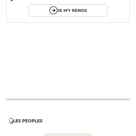
© OpenMapTiles © OpenStreetMap
JE M'Y RENDS
12h - 14h
12h - 14h
12h - 14h
12h - 14h
12h - 14h
12h - 14h
12h - 14h
LES PEOPLES